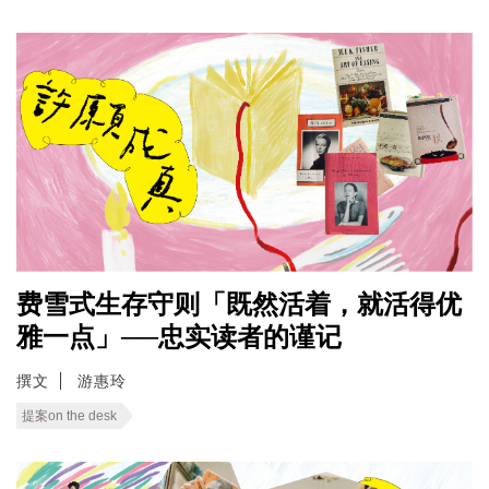
费雪式生存守则「既然活着，就活得优
雅一点」──忠实读者的谨记
撰文
游惠玲
提案on the desk