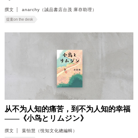
撰文
anarchy（誠品書店台茂 庫存助理）
提案on the desk
从不为人知的痛苦，到不为人知的幸福
——《小鸟とリムジン》
撰文
葉怡慧（悅知文化總編輯）