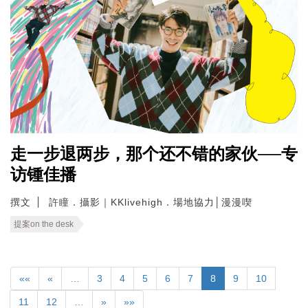
走一步退两步，那个还不错的家伙──专
访锺佳播
撰文
許瞳．攝影｜KKlivehigh．場地協力│漫漫喫
提案on the desk
««
«
…
3
4
5
6
7
8
9
10
11
12
…
»
»»