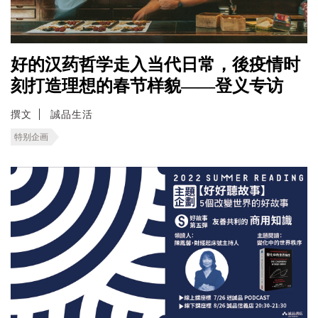
好的汉药哲学走入当代日常，後疫情时
刻打造理想的春节样貌——登义专访
撰文
誠品生活
特别企画