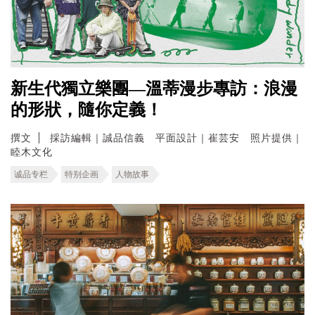
新生代獨立樂團—溫蒂漫步專訪：浪漫
的形狀，隨你定義！
撰文
採訪編輯｜誠品信義 平面設計｜崔芸安 照片提供｜
睦木文化
诚品专栏
特别企画
人物故事