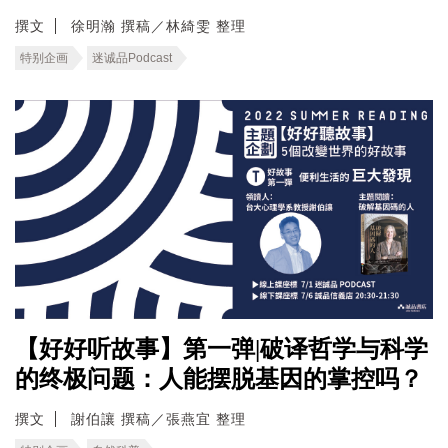
撰文
徐明瀚 撰稿／林綺雯 整理
特别企画
迷诚品Podcast
【好好听故事】第一弹|破译哲学与科学
的终极问题：人能摆脱基因的掌控吗？
撰文
謝伯讓 撰稿／張燕宜 整理