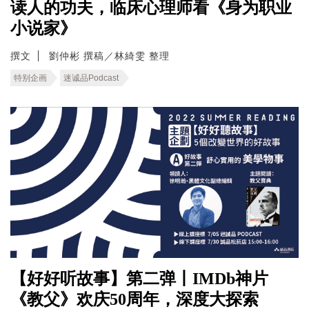
读人的功夫，临床心理师看《身为职业
小说家》
撰文
劉仲彬 撰稿／林綺雯 整理
特别企画
迷诚品Podcast
【好好听故事】第二弹丨IMDb神片
《教父》欢庆50周年，深度大探索