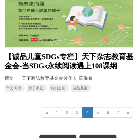
【诚品儿童SDGs专栏】天下杂志教育基
金会-当SDGs永续阅读遇上108课纲
撰文
天下雜誌教育基金會製作人 羅儀修
华文阅读
亲子家庭
特别企画
诚品儿童
«
1
2
3
4
5
6
7
»