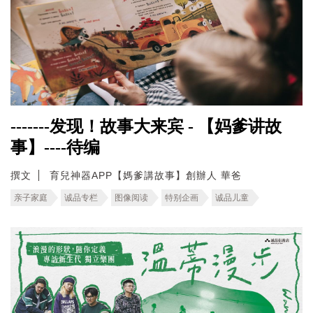
-------发现！故事大来宾 - 【妈爹讲故
事】----待编
撰文
育兒神器APP【媽爹講故事】創辦人 華爸
亲子家庭
诚品专栏
图像阅读
特别企画
诚品儿童