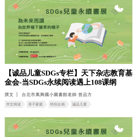
【诚品儿童SDGs专栏】天下杂志教育基
金会-当SDGs永续阅读遇上108课纲
撰文
台北市萬興國小圖書館老師 曾品方
华文阅读
亲子家庭
特别企画
诚品儿童