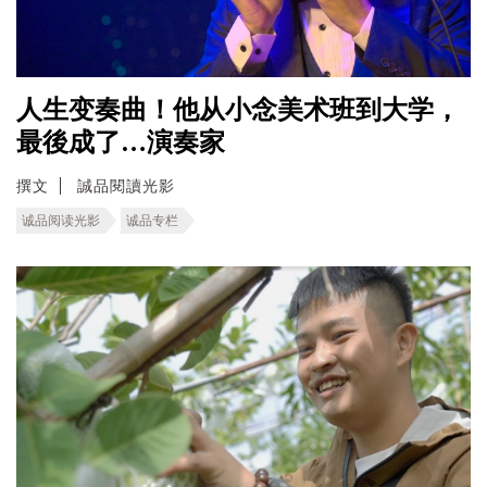
人生变奏曲！他从小念美术班到大学，
最後成了…演奏家
撰文
誠品閱讀光影
诚品阅读光影
诚品专栏