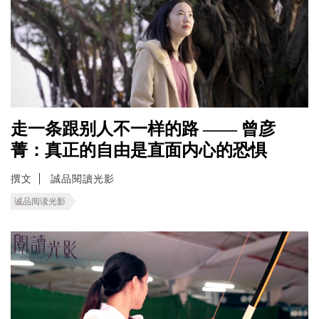
走一条跟别人不一样的路 —— 曾彦
菁：真正的自由是直面内心的恐惧
撰文
誠品閱讀光影
诚品阅读光影