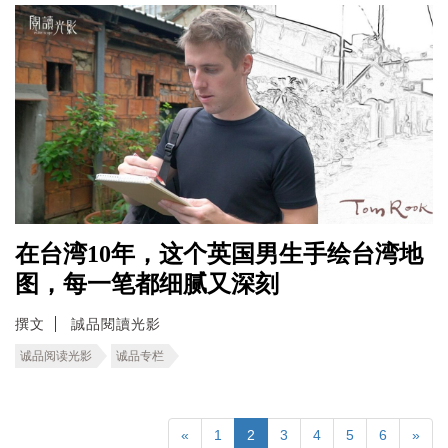
在台湾10年，这个英国男生手绘台湾地
图，每一笔都细腻又深刻
撰文
誠品閱讀光影
诚品阅读光影
诚品专栏
«
1
2
3
4
5
6
»