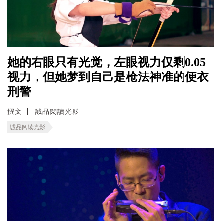
她的右眼只有光觉，左眼视力仅剩0.05
视力，但她梦到自己是枪法神准的便衣
刑警
撰文
誠品閱讀光影
诚品阅读光影