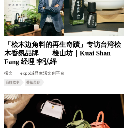
「桧木边角料的再生奇蹟」专访台湾桧
木香氛品牌——桧山坊｜Kuai Shan
Fang 经理 李弘绎
撰文
expo誠品生活文創平台
品牌故事
香氛美容