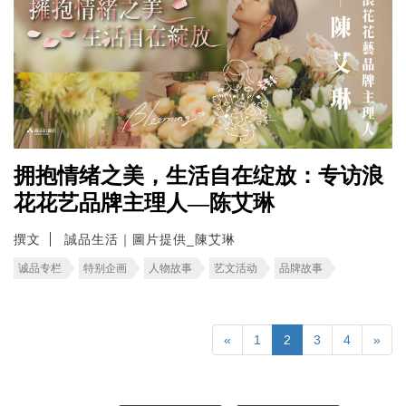
拥抱情绪之美，生活自在绽放：专访浪
花花艺品牌主理人—陈艾琳
撰文
誠品生活｜圖片提供_陳艾琳
诚品专栏
特别企画
人物故事
艺文活动
品牌故事
«
1
2
3
4
»