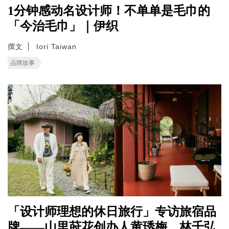
1分钟感动名设计师！不单单是毛巾的
「今治毛巾」｜伊织
撰文
Iori Taiwan
品牌故事
「设计师理想的休日旅行」专访旅宿品
牌——山里莳花创办人黄琇梅、林千弘