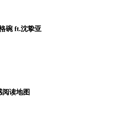
 ft.沈挚亚
感阅读地图