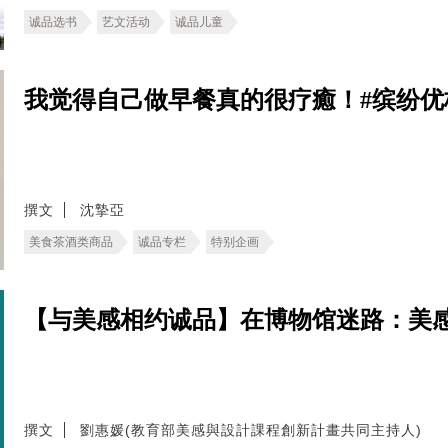
诚品选书
艺文活动
诚品儿童
我觉得自己做早餐真的很疗癒！#缤纷优格碗
撰文
沈摯亞
美食茶酒类商品
诚品专栏
特别企画
【与美感相约诚品】在博物馆迷路：美
撰文
劉惠媛(教育部美感與設計課程創新計畫共同主持人)