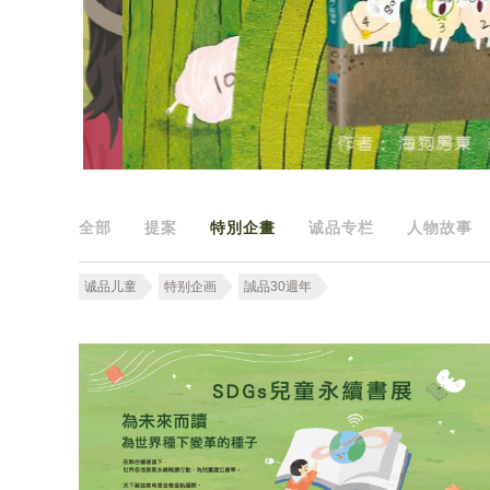
全部
提案
特別企畫
诚品专栏
人物故事
诚品儿童
特别企画
誠品30週年