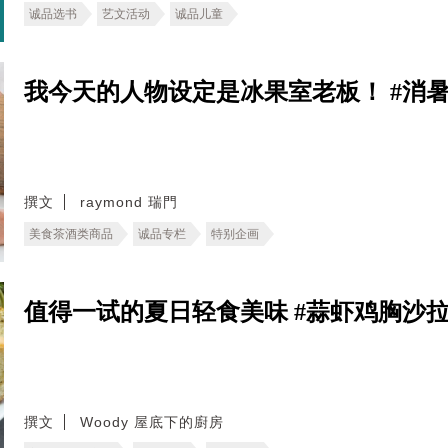
诚品选书
艺文活动
诚品儿童
我今天的人物设定是冰果室老板！ #消暑爱
撰文
raymond 瑞門
美食茶酒类商品
诚品专栏
特别企画
值得一试的夏日轻食美味 #蒜虾鸡胸沙拉食谱
撰文
Woody 屋底下的廚房