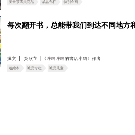
美食茶酒类商品
诚品专栏
特别企画
每次翻开书，总能带我们到达不同地方
撰文
吳欣芷 │《呼嚕呼嚕的書店小貓》作者
迷繪本
诚品专栏
诚品儿童