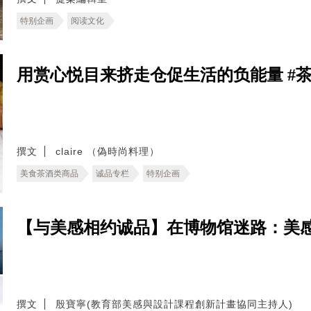
特别企画
阅读文化
用赏心悦目来挤走仓促生活的负能量 #茶冻
撰文
claire （偽時尚料理）
美食茶酒类商品
诚品专栏
特别企画
【与美感相约诚品】在博物馆迷路：美
撰文
殷寶寧(教育部美感與設計課程創新計畫協同主持人)