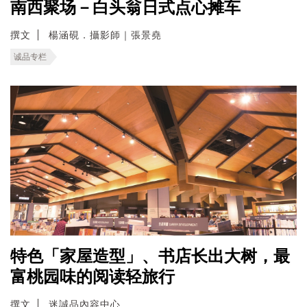
南西聚场－白头翁日式点心摊车
撰文
楊涵硯．攝影師｜張景堯
诚品专栏
特色「家屋造型」、书店长出大树，最
富桃园味的阅读轻旅行
撰文
迷誠品內容中心