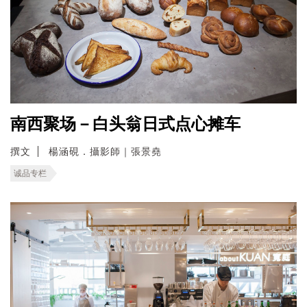
南西聚场－白头翁日式点心摊车
撰文
楊涵硯．攝影師｜張景堯
诚品专栏