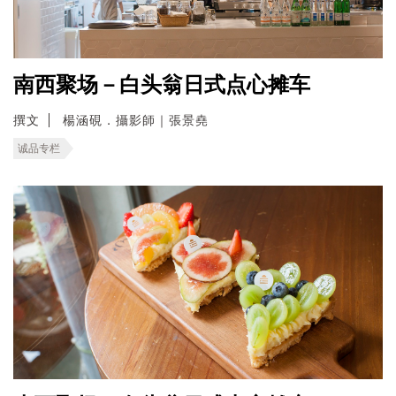
南西聚场－白头翁日式点心摊车
撰文
楊涵硯．攝影師｜張景堯
诚品专栏