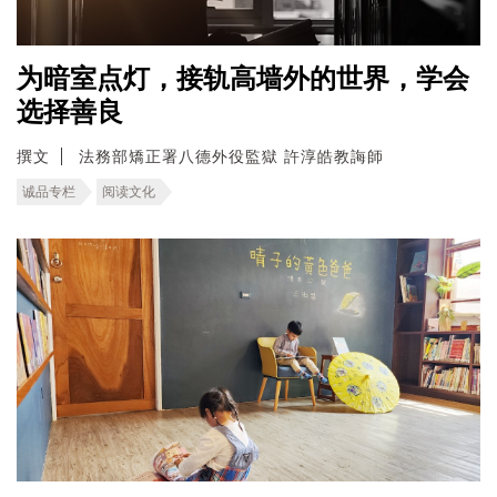
为暗室点灯，接轨高墙外的世界，学会
选择善良
撰文
法務部矯正署八德外役監獄 許淳皓教誨師
诚品专栏
阅读文化