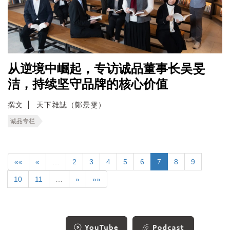
从逆境中崛起，专访诚品董事长吴旻
洁，持续坚守品牌的核心价值
撰文
天下雜誌（鄭景雯）
诚品专栏
««
«
…
2
3
4
5
6
7
8
9
10
11
…
»
»»