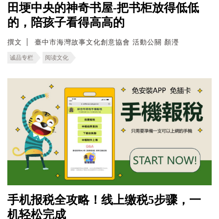
田埂中央的神奇书屋-把书柜放得低低
的，陪孩子看得高高的
撰文
臺中市海灣故事文化創意協會 活動公關 顏瀅
诚品专栏
阅读文化
手机报税全攻略！线上缴税5步骤，一
机轻松完成