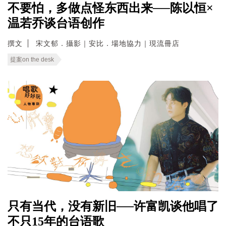
不要怕，多做点怪东西出来──陈以恒×
温若乔谈台语创作
撰文
宋文郁．攝影｜安比．場地協力｜現流冊店
提案on the desk
只有当代，没有新旧──许富凯谈他唱了
不只15年的台语歌