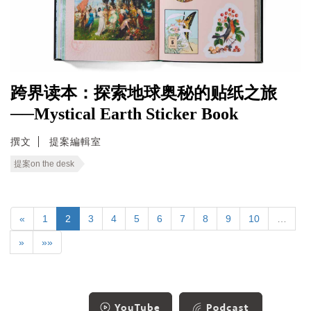
跨界读本：探索地球奥秘的贴纸之旅
──Mystical Earth Sticker Book
撰文
提案編輯室
提案on the desk
«
1
2
3
4
5
6
7
8
9
10
…
»
»»