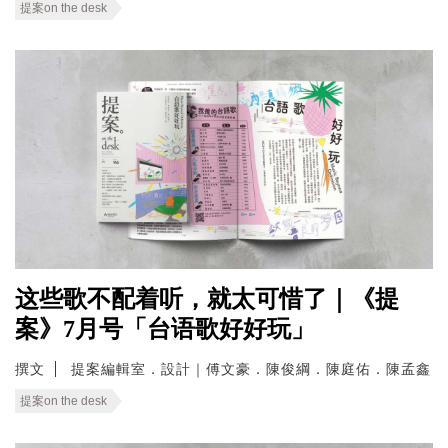
提案on the desk
这些歌不配着听，就太可惜了｜《提
案》7月号「台语歌好好玩」
撰文
提案編輯室．設計｜傅文豪．陳俊綱．陳庭佑．陳孟鑫
提案on the desk