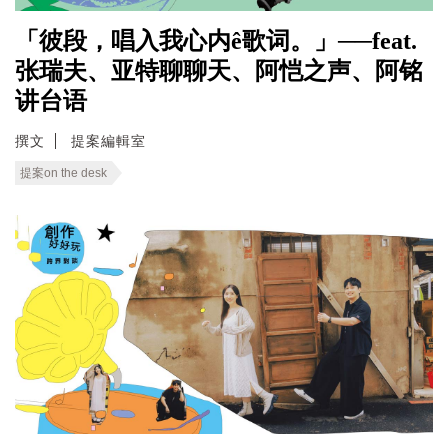
「彼段，唱入我心内ê歌词。」──feat.
张瑞夫、亚特聊聊天、阿恺之声、阿铭
讲台语
撰文
提案編輯室
提案on the desk