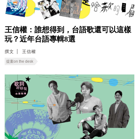
王信權：誰想得到，台語歌還可以這樣
玩？近年台語專輯8選
撰文
王信權
提案on the desk