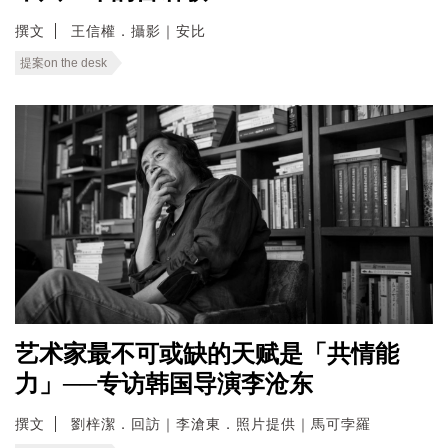
撰文
王信權．攝影｜安比
提案on the desk
艺术家最不可或缺的天赋是「共情能
力」──专访韩国导演李沧东
撰文
劉梓潔．回訪｜李滄東．照片提供｜馬可孛羅