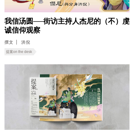
我信汤圆──街访主持人杰尼的（不）虔
诚信仰观察
撰文
洪倪
提案on the desk