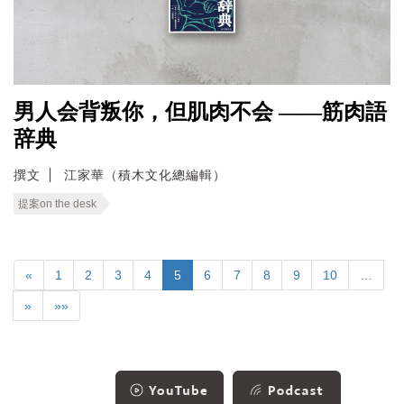
男人会背叛你，但肌肉不会 ——筋肉語
辞典
撰文
江家華（積木文化總編輯）
提案on the desk
«
1
2
3
4
5
6
7
8
9
10
…
»
»»