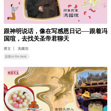
跟神明说话，像在写感恩日记──跟着冯
国瑄，去找关圣帝君聊天
撰文
馮國瑄
提案on the desk