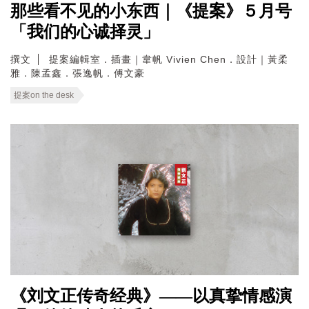
那些看不见的小东西｜《提案》５月号
「我们的心诚择灵」
撰文
提案編輯室．插畫｜韋帆 Vivien Chen．設計｜黃柔
雅．陳孟鑫．張逸帆．傅文豪
提案on the desk
《刘文正传奇经典》——以真挚情感演