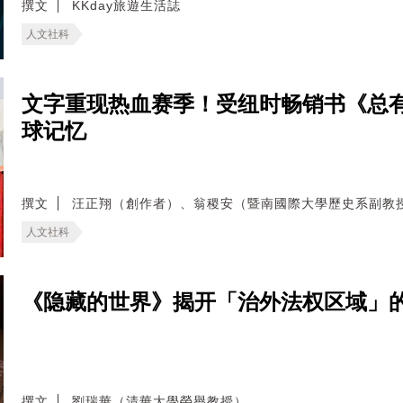
撰文
KKday旅遊生活誌
人文社科
文字重现热血赛季！受纽时畅销书《总
球记忆
撰文
汪正翔（創作者）、翁稷安（暨南國際大學歷史系副教
人文社科
《隐藏的世界》揭开「治外法权区域」
撰文
劉瑞華（清華大學榮譽教授）