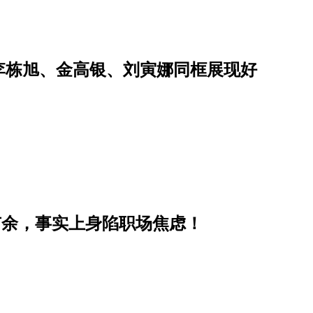
李栋旭、金高银、刘寅娜同框展现好
有余，事实上身陷职场焦虑！