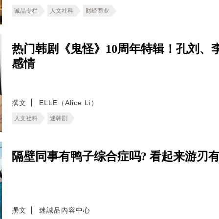
诚品专栏
人文社科
财经商业
热门韩剧《鬼怪》10周年特辑！孔刘、
感情
撰文
ELLE（Alice Li）
人文社科
迷韩剧
隔壁同事有鸭子综合症吗? 看起来游刃
撰文
迷誠品內容中心