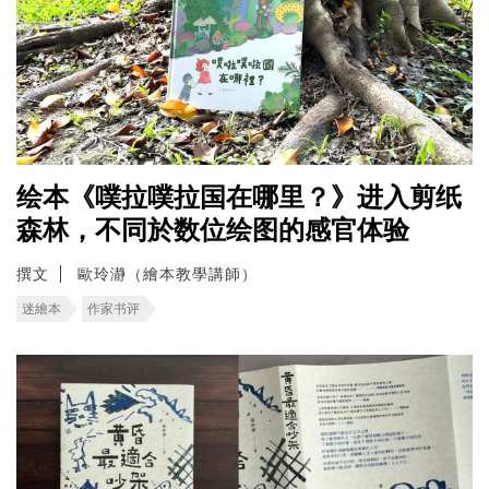
绘本《噗拉噗拉国在哪里？》进入剪纸
森林，不同於数位绘图的感官体验
撰文
歐玲瀞（繪本教學講師）
迷繪本
作家书评