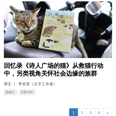
回忆录《诗人广场的猫》从救猫行动
中，另类视角关怀社会边缘的族群
撰文
李奕萱（文字工作者）
迷繪本
作家书评
1
2
3
4
»