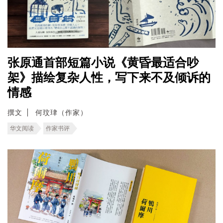
张原通首部短篇小说《黄昏最适合吵
架》描绘复杂人性，写下来不及倾诉的
情感
撰文
何玟珒（作家）
华文阅读
作家书评