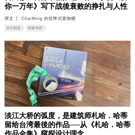
你一万年》写下战後衰败的挣扎与人性
撰文
CharMing 的投幣式置物櫃
华文阅读
作家书评
淡江大桥的弧度，是建筑师札哈．哈蒂
留给台湾最後的作品──从《札哈．哈蒂
作品全集》窥探设计理念