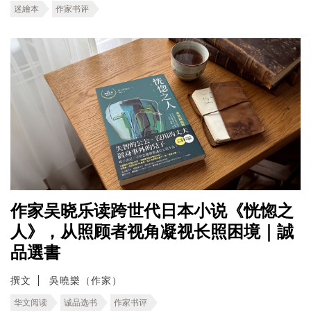
迷繪本
作家书评
作家吴晓乐读跨世代日本小说《恍惚之
人》，从照顾者视角凝视长照困境｜誠
品選書
撰文
吳曉樂（作家）
华文阅读
诚品选书
作家书评