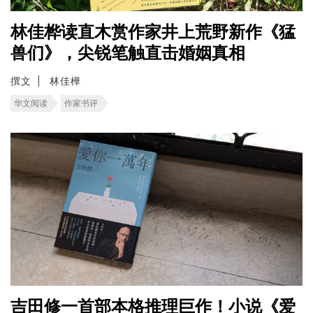
林佳桦读直木赏作家井上荒野新作《猛
兽们》，尖锐笔触直击婚姻真相
撰文
林佳樺
华文阅读
作家书评
吉田修一首部本格推理巨作！小说《爱