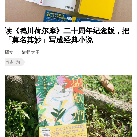
读《鸭川荷尔摩》二十周年纪念版，把
「莫名其妙」写成经典小说
撰文
龍貓大王
作家书评