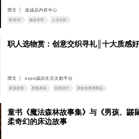
撰文
迷誠品內容中心
影音3C
诚品专栏
人文社科
职人选物赏：创意交织寻礼║十大质感
撰文
expo誠品生活文創平台
家居杂货
香氛美容
创意设计
美妆保养类商品
童书《魔法森林故事集》与《男孩、鼹
柔奇幻的床边故事