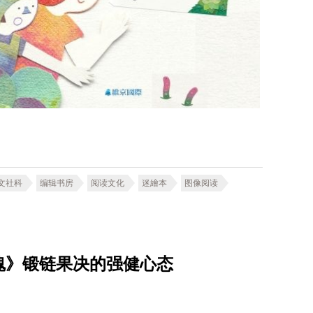
文社科
编辑书房
阅读文化
迷繪本
图像阅读
魂》锻链果决的强健心态