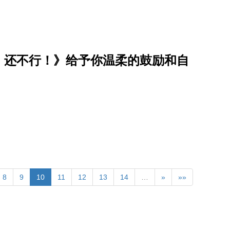
，还不行！》给予你温柔的鼓励和自
8
9
10
11
12
13
14
…
»
»»