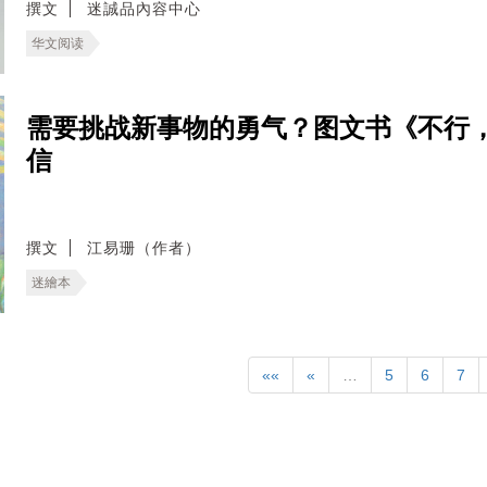
撰文
迷誠品內容中心
华文阅读
需要挑战新事物的勇气？图文书《不行
信
撰文
江易珊（作者）
迷繪本
««
«
…
5
6
7