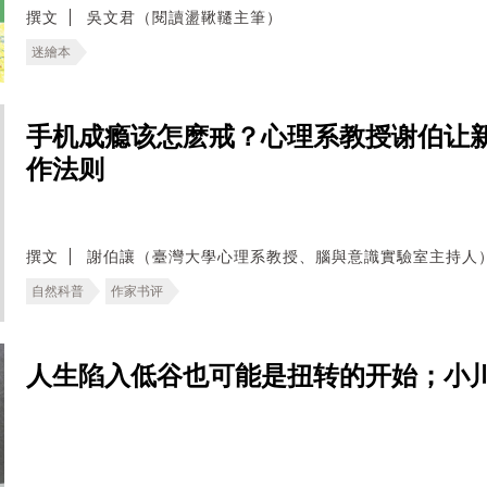
撰文
吳文君（閱讀盪鞦韆主筆）
迷繪本
手机成瘾该怎麽戒？心理系教授谢伯让
作法则
撰文
謝伯讓（臺灣大學心理系教授、腦與意識實驗室主持人
自然科普
作家书评
人生陷入低谷也可能是扭转的开始；小