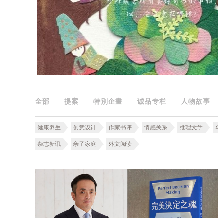
全部
提案
特別企畫
诚品专栏
人物故事
健康养生
创意设计
作家书评
情感关系
推理文学
杂志新讯
亲子家庭
外文阅读