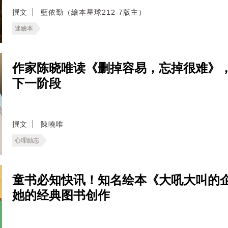
撰文
藍依勤（繪本星球212-7版主）
迷繪本
作家陈晓唯读《删掉容易，忘掉很难》
下一阶段
撰文
陳曉唯
心理励志
童书必知快讯！知名绘本《大吼大叫的
她的经典图书创作