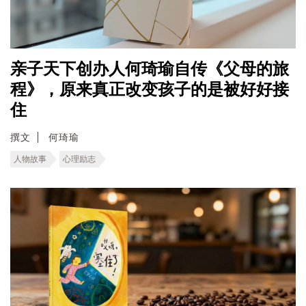
亲子天下创办人何琦瑜自传《父母的旅
程》，原来真正改变孩子的是被好好接
住
撰文
何琦瑜
人物故事
心理励志