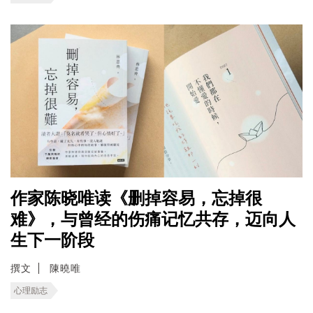
作家陈晓唯读《删掉容易，忘掉很
难》，与曾经的伤痛记忆共存，迈向人
生下一阶段
撰文
陳曉唯
心理励志