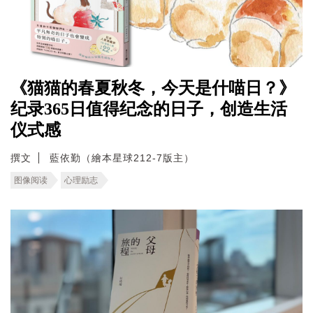
《猫猫的春夏秋冬，今天是什喵日？》
纪录365日值得纪念的日子，创造生活
仪式感
撰文
藍依勤（繪本星球212-7版主）
图像阅读
心理励志