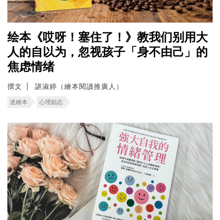
绘本《哎呀！塞住了！》教我们别用大
人的自以为，忽视孩子「身不由己」的
焦虑情绪
撰文
諶淑婷（繪本閱讀推廣人）
迷繪本
心理励志