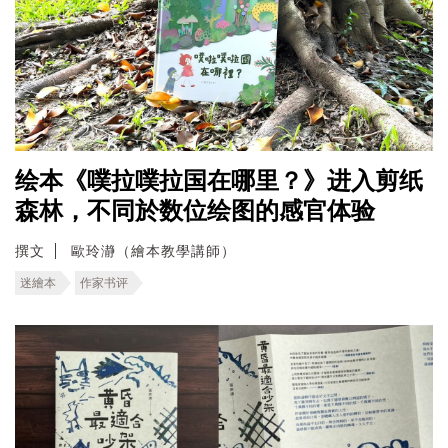
绘本《噗拉噗拉国在哪里？》进入剪纸
森林，不同於数位绘图的感官体验
撰文
歐玲瀞（繪本教學講師）
迷繪本
作家书评