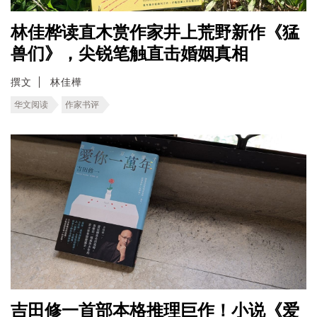
林佳桦读直木赏作家井上荒野新作《猛
兽们》，尖锐笔触直击婚姻真相
撰文
林佳樺
华文阅读
作家书评
吉田修一首部本格推理巨作！小说《爱