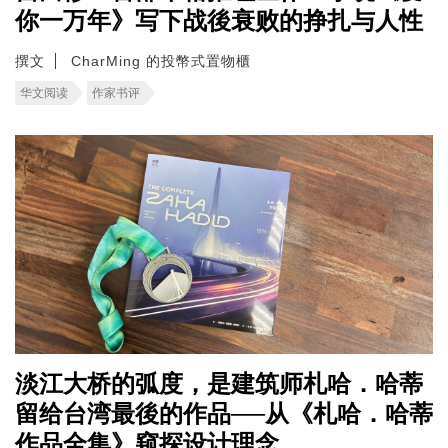
你一万年》写下战後衰败的挣扎与人性
撰文
CharMing 的投幣式置物櫃
华文阅读
作家书评
淡江大桥的弧度，是建筑师札哈．哈蒂
留给台湾最後的作品──从《札哈．哈蒂
作品全集》窥探设计理念