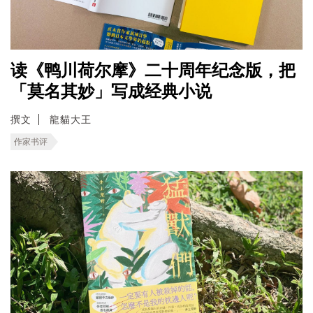
读《鸭川荷尔摩》二十周年纪念版，把
「莫名其妙」写成经典小说
撰文
龍貓大王
作家书评