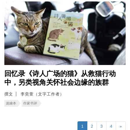
回忆录《诗人广场的猫》从救猫行动
中，另类视角关怀社会边缘的族群
撰文
李奕萱（文字工作者）
迷繪本
作家书评
1
2
3
4
»