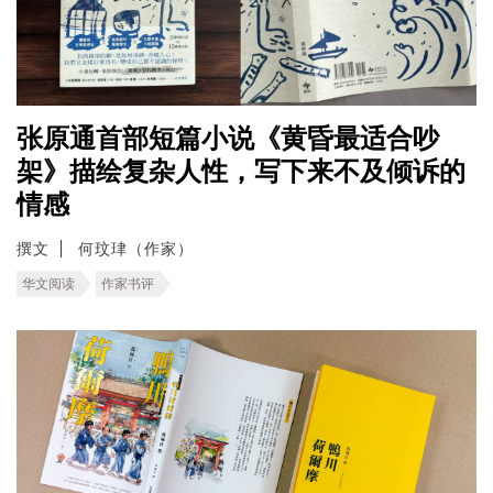
张原通首部短篇小说《黄昏最适合吵
架》描绘复杂人性，写下来不及倾诉的
情感
撰文
何玟珒（作家）
华文阅读
作家书评