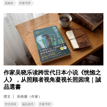
迷繪本
作家书评
作家吴晓乐读跨世代日本小说《恍惚之
人》，从照顾者视角凝视长照困境｜誠
品選書
撰文
吳曉樂（作家）
华文阅读
诚品选书
作家书评