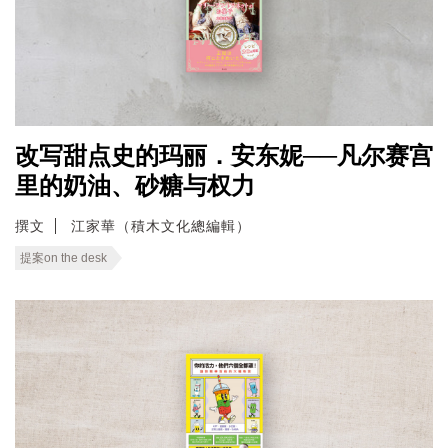
改写甜点史的玛丽．安东妮──凡尔赛宫
里的奶油、砂糖与权力
撰文
江家華（積木文化總編輯）
提案on the desk