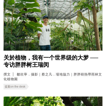
关於植物，我有一个世界级的大梦 ──
专访胖胖树王瑞闵
撰文
鄒欣寧．攝影｜蔡之凡．場地協力｜胖胖樹熱帶雨林文
化植物園
提案on the desk