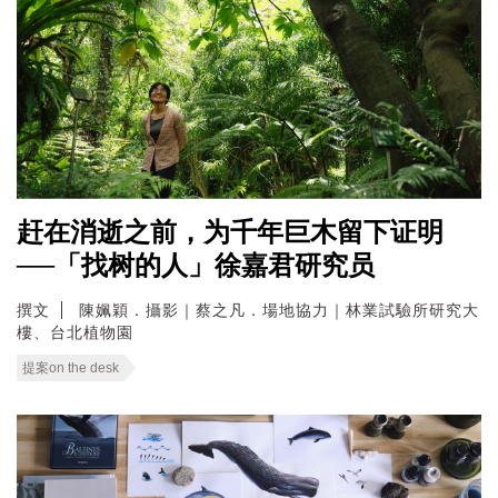
赶在消逝之前，为千年巨木留下证明
──「找树的人」徐嘉君研究员
撰文
陳姵穎．攝影｜蔡之凡．場地協力｜林業試驗所研究大
樓、台北植物園
提案on the desk