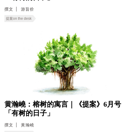
撰文
游旨价
提案on the desk
黄瀚嶢：榕树的寓言｜《提案》6月号
「有树的日子」
撰文
黃瀚嶢