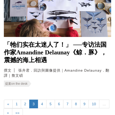
「牠们实在太迷人了！」 ──专访法国
作家Amandine Delaunay《鲸．豚》，
震撼的海上相遇
撰文
張卉君．回訪與圖像提供｜Amandine Delaunay．翻
譯｜詹文碩
提案on the desk
«
1
2
3
4
5
6
7
8
9
10
…
»
»»