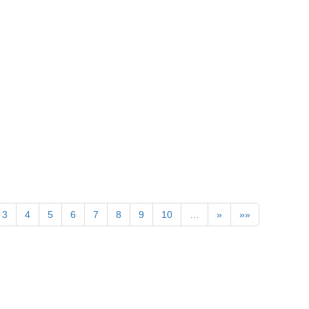
》
3
4
5
6
7
8
9
10
…
»
»»