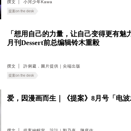
撰文
小河少年Kawa
提案on the desk
「想用自己的力量，让自己变得更有魅力
月刊Dessert前总编辑铃木重毅
撰文
許俐葳．圖片提供｜尖端出版
提案on the desk
爱，因漫画而生｜《提案》8月号「电
撰文
提案編輯室．設計｜劉乃嘉．陳庭佑