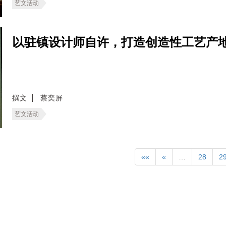
艺文活动
以驻镇设计师自许，打造创造性工艺产地
撰文
蔡奕屏
艺文活动
««
«
…
28
2