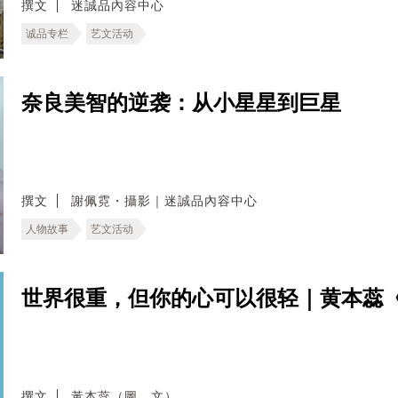
撰文
迷誠品內容中心
诚品专栏
艺文活动
奈良美智的逆袭：从小星星到巨星
撰文
謝佩霓・攝影｜迷誠品內容中心
人物故事
艺文活动
世界很重，但你的心可以很轻｜黄本蕊《
撰文
黃本蕊（圖、文）