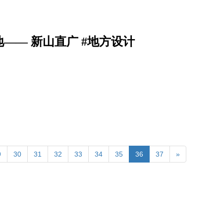
—— 新山直广 #地方设计
9
30
31
32
33
34
35
36
37
»