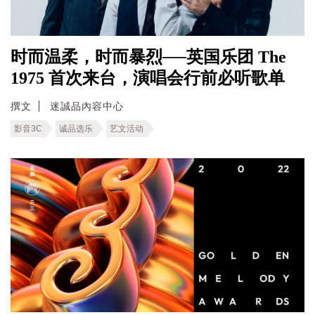
时而温柔，时而暴烈──英国乐团 The
1975 首次来台，演唱会行前必听歌单
撰文
迷誠品內容中心
影音3C
诚品选乐
艺文活动