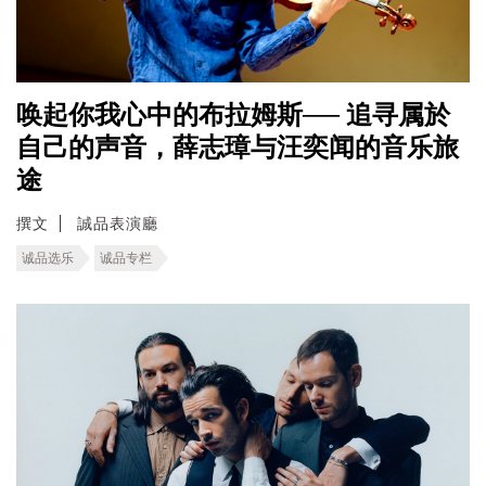
唤起你我心中的布拉姆斯── 追寻属於
自己的声音，薛志璋与汪奕闻的音乐旅
途
撰文
誠品表演廳
诚品选乐
诚品专栏