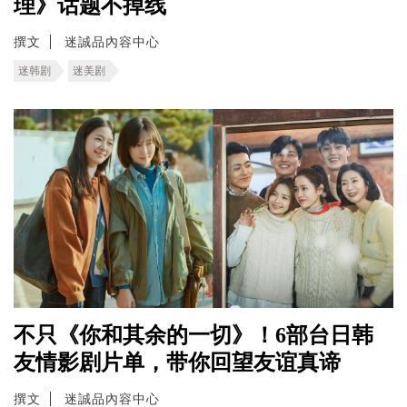
理》话题不掉线
撰文
迷誠品內容中心
迷韩剧
迷美剧
不只《你和其余的一切》！6部台日韩
友情影剧片单，带你回望友谊真谛
撰文
迷誠品內容中心