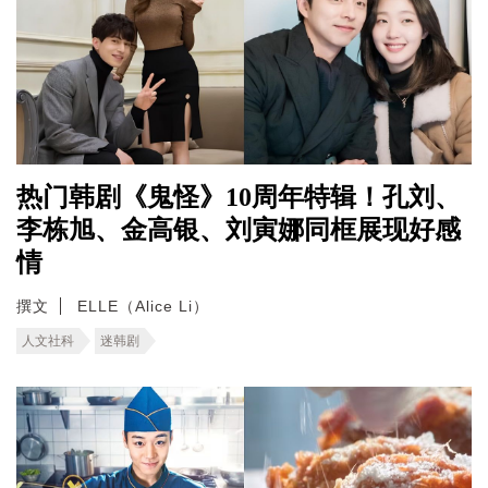
热门韩剧《鬼怪》10周年特辑！孔刘、
李栋旭、金高银、刘寅娜同框展现好感
情
撰文
ELLE（Alice Li）
人文社科
迷韩剧