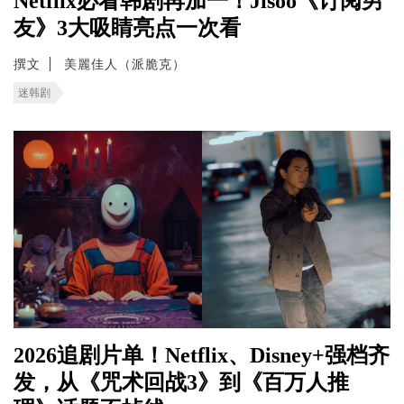
Netflix必看韩剧再加一！Jisoo《订阅男
友》3大吸睛亮点一次看
撰文
美麗佳人（派脆克）
迷韩剧
2026追剧片单！Netflix、Disney+强档齐
发，从《咒术回战3》到《百万人推