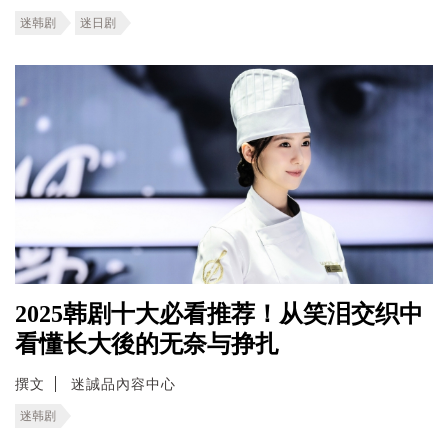
迷韩剧
迷日剧
2025韩剧十大必看推荐！从笑泪交织中
看懂长大後的无奈与挣扎
撰文
迷誠品內容中心
迷韩剧