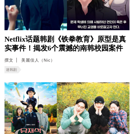
Netflix话题韩剧《铁拳教育》原型是真
实事件！揭发6个震撼的南韩校园案件
撰文
美麗佳人（Nic）
迷韩剧