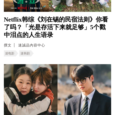
Netflix韩综《刘在锡的民宿法则》你看
了吗？「光是存活下来就足够」5个戳
中泪点的人生语录
撰文
迷誠品內容中心
迷电影
迷韩剧