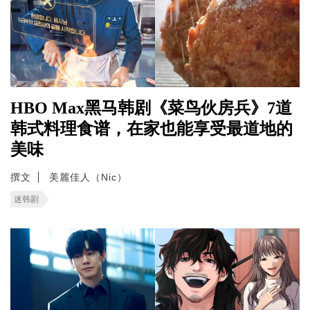
HBO Max黑马韩剧《菜鸟伙房兵》7道
韩式料理食谱，在家也能享受最道地的
美味
撰文
美麗佳人（Nic）
迷韩剧