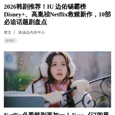
2026韩剧推荐！IU 边佑锡霸榜
Disney+、高胤祯Netflix救赎新作，10部
必追话题剧盘点
撰文
迷誠品內容中心
迷韩剧