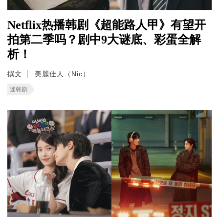
Netflix热播韩剧《超能路人甲》有望开
拍第二季吗？剧中9大谜底、彩蛋全解
析！
撰文
美麗佳人（Nic）
迷韩剧