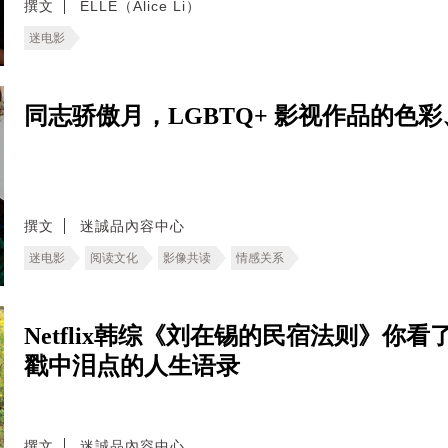
撰文
ELLE（Alice Li）
迷电影
同志骄傲月，LGBTQ+ 影视作品的色
撰文
迷誠品內容中心
迷电影
阅读文化
影像共读
情感关系
Netflix韩综《刘在锡的民宿法则》你
戳中泪点的人生语录
撰文
迷誠品內容中心