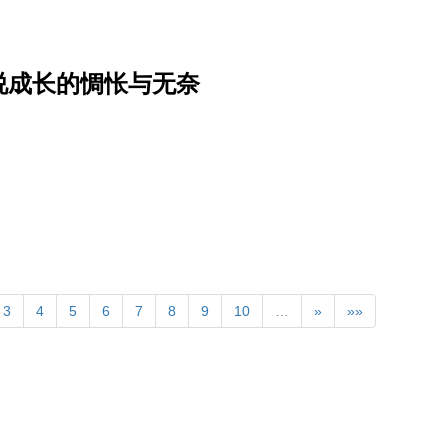
说成长的惆怅与无奈
3
4
5
6
7
8
9
10
…
»
»»