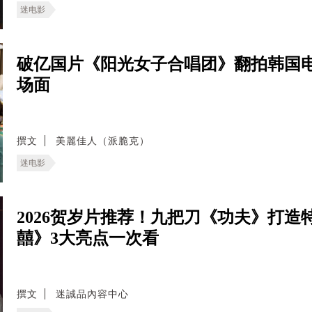
迷电影
破亿国片《阳光女子合唱团》翻拍韩国
场面
撰文
美麗佳人（派脆克）
迷电影
2026贺岁片推荐！九把刀《功夫》打
囍》3大亮点一次看
撰文
迷誠品內容中心