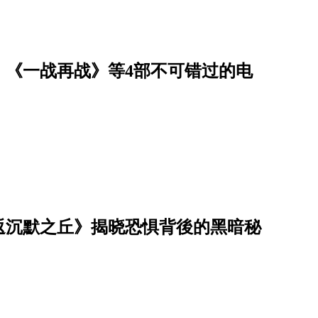
，《一战再战》等4部不可错过的电
重返沉默之丘》揭晓恐惧背後的黑暗秘