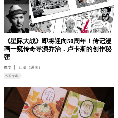
《星际大战》即将迎向50周年！传记漫
画一窥传奇导演乔治．卢卡斯的创作秘
密
撰文
江灝（譯者）
作家专访