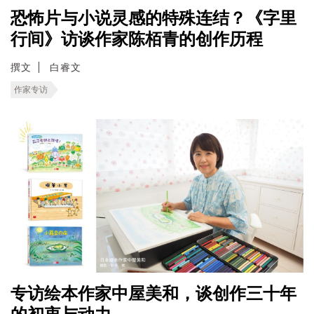
恐怖片与小说灵感的特殊连结？《字里
行间》访谈作家陈栢青的创作历程
撰文
白睿文
作家专访
专访绘本作家中屋美和，谈创作三十年