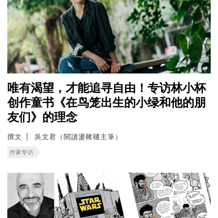
唯有渴望，才能追寻自由！专访林小杯
创作童书《在鸟笼出生的小绿和他的朋
友们》的理念
撰文
吳文君（閱讀盪鞦韆主筆）
作家专访