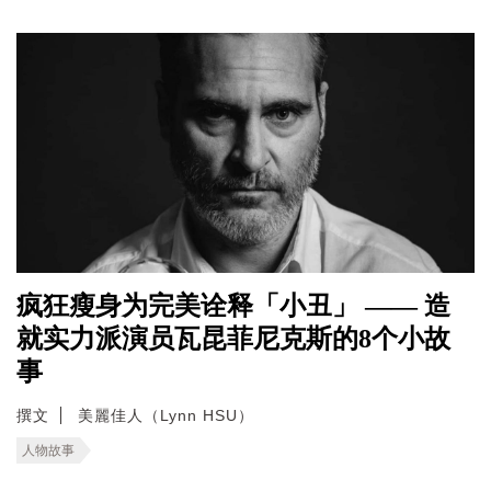
疯狂瘦身为完美诠释「小丑」 —— 造
就实力派演员瓦昆菲尼克斯的8个小故
事
撰文
美麗佳人（Lynn HSU）
人物故事