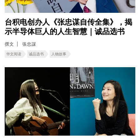
台积电创办人《张忠谋自传全集》，揭
示半导体巨人的人生智慧｜诚品选书
撰文
張忠謀
华文阅读
诚品选书
人物故事