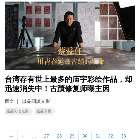
台湾存有世上最多的庙宇彩绘作品，却
迅速消失中！古蹟修复师曝主因
撰文
誠品閱讀光影
诚品阅读光影
诚品专栏
««
«
…
27
28
29
30
31
32
33