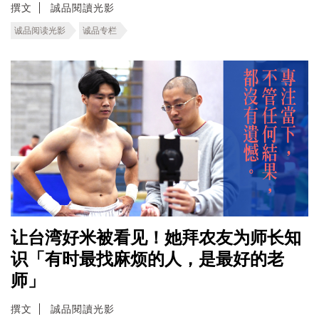
撰文
誠品閱讀光影
诚品阅读光影
诚品专栏
让台湾好米被看见！她拜农友为师长知
识「有时最找麻烦的人，是最好的老
师」
撰文
誠品閱讀光影