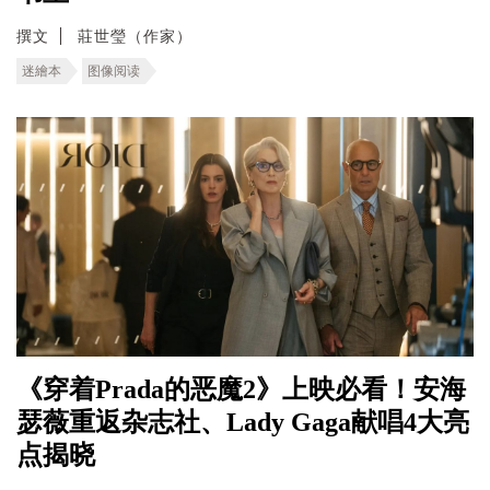
撰文
莊世瑩（作家）
迷繪本
图像阅读
《穿着Prada的恶魔2》上映必看！安海
瑟薇重返杂志社、Lady Gaga献唱4大亮
点揭晓