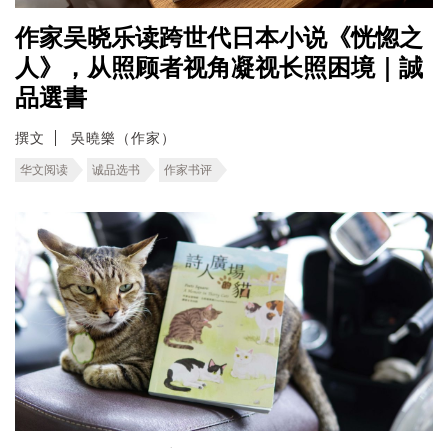
作家吴晓乐读跨世代日本小说《恍惚之
人》，从照顾者视角凝视长照困境｜誠
品選書
撰文
吳曉樂（作家）
华文阅读
诚品选书
作家书评