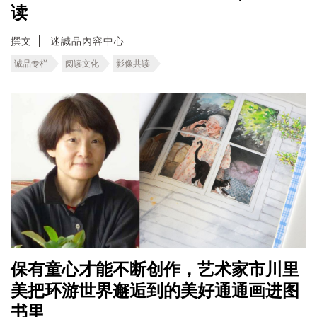
读
撰文
迷誠品內容中心
诚品专栏
阅读文化
影像共读
保有童心才能不断创作，艺术家市川里
美把环游世界邂逅到的美好通通画进图
书里