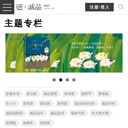
注册/登入
主题专栏
影像共读
迷台剧
诚品酒窖
迷动漫
细田守
新海诚
吉卜力
迷美剧
迷日剧
迷韩剧
诚品阅读光影
诚品专栏
诚品电影院
诚品选乐
诚品选书
编辑书房
长大後才懂
迷测验
迷繪本
迷电影