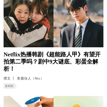
Netflix热播韩剧《超能路人甲》有望开
拍第二季吗？剧中9大谜底、彩蛋全解
析！
撰文
美麗佳人（Nic）
迷韩剧