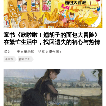
童书《欧啦啦！翘胡子的面包大冒险》
在繁忙生活中，找回遗失的初心与热情
撰文
王文華老師（兒童文學作家）
迷繪本
作家书评