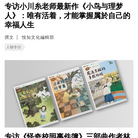
专访小川糸老师最新作《小鸟与理梦
人》：唯有活着，才能掌握属於自己的
幸福人生
撰文
悅知文化編輯部
人物专访
专访《怪奇校园事件簿》三部曲作者林