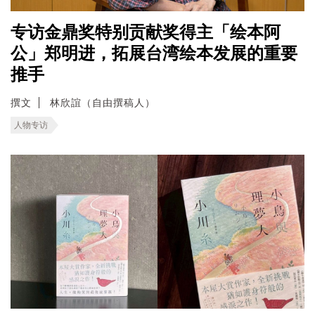
专访金鼎奖特别贡献奖得主「绘本阿
公」郑明进，拓展台湾绘本发展的重要
推手
撰文
林欣誼（自由撰稿人）
人物专访