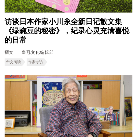
访谈日本作家小川糸全新日记散文集
《绿豌豆的秘密》，纪录心灵充满喜悦
的日常
撰文
皇冠文化編輯部
华文阅读
作家专访