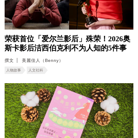
荣获首位「爱尔兰影后」殊荣！2026奥
斯卡影后洁西伯克利不为人知的5件事
撰文
美麗佳人（Benny）
人物故事
人文社科