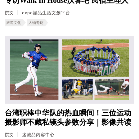
专访Walk In House沃客宅 民宿主理人
撰文
expo誠品生活文創平台
旅遊文化
人物专访
台湾职棒中华队的热血瞬间！三位运动
摄影师不藏私镜头参数分享｜影像共读
撰文
迷誠品內容中心