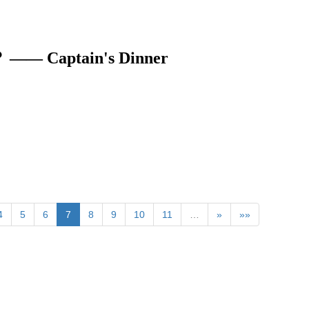
ptain's Dinner
4
5
6
7
8
9
10
11
…
»
»»