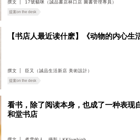
撰文
17號貓咪（誠品書店林口店 圖書管理專員）
提案on the desk
【书店人最近读什麽】《动物的内心生
撰文
臣又（誠品生活新店 美術設計）
提案on the desk
看书，除了阅读本身，也成了一种表现
和堂书店
撰文
煮雪的人．攝影｜KKlivehigh