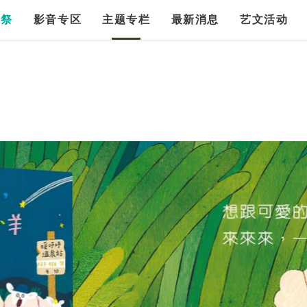
漫祭
影音专区
主题专栏
最新消息
艺文活动