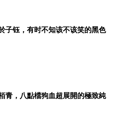
关於子钰，有时不知该不该笑的黑色
陳栢青，八點檔狗血超展開的極致純