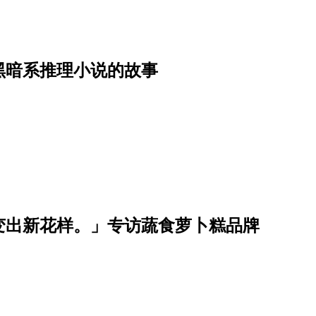
黑暗系推理小说的故事
变出新花样。」专访蔬食萝卜糕品牌