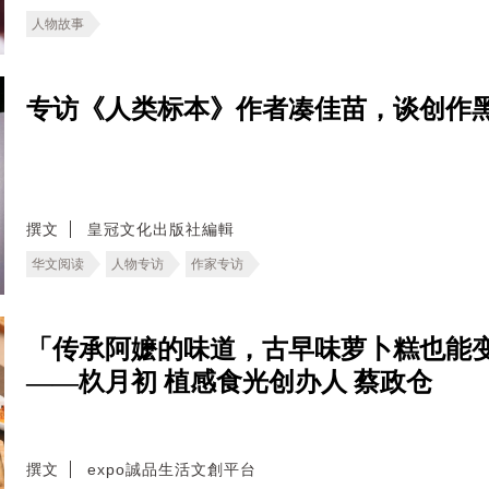
人物故事
专访《人类标本》作者凑佳苗，谈创作
撰文
皇冠文化出版社編輯
华文阅读
人物专访
作家专访
「传承阿嬷的味道，古早味萝卜糕也能
——杦月初 植感食光创办人 蔡政仓
撰文
expo誠品生活文創平台