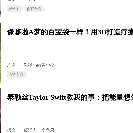
迷繪本
作家专访
像哆啦A梦的百宝袋一样！用3D打造疗
撰文
迷誠品內容中心
人物专访
泰勒丝Taylor Swift教我的事：把
撰文
經理人（李岱君）