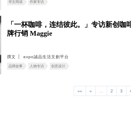
华文阅读
作家专访
「一杯咖啡，连结彼此。」专访新创咖啡
牌行销 Maggie
撰文
expo誠品生活文創平台
品牌故事
人物专访
创意设计
««
«
…
2
3