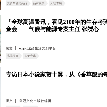
美食茶酒类商品
品牌故事
人物专访
「全球高温警讯，看见2100年的生存考验。
金会——气候与能源专案主任 张皪心
撰文
expo誠品生活文創平台
品牌故事
人物专访
专访日本小说家贺十翼，从《香草般的
撰文
皇冠文化出版社編輯