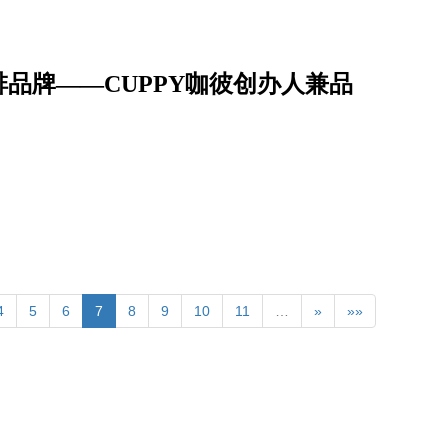
品牌——CUPPY咖彼创办人兼品
4
5
6
7
8
9
10
11
…
»
»»