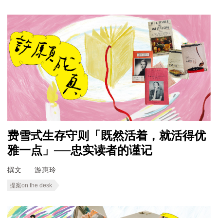
费雪式生存守则「既然活着，就活得优
雅一点」──忠实读者的谨记
撰文
游惠玲
提案on the desk