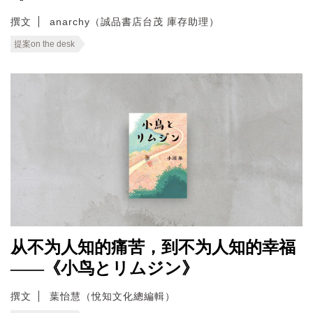
撰文
anarchy（誠品書店台茂 庫存助理）
提案on the desk
从不为人知的痛苦，到不为人知的幸福
——《小鸟とリムジン》
撰文
葉怡慧（悅知文化總編輯）