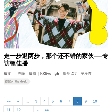
走一步退两步，那个还不错的家伙──专
访锺佳播
撰文
許瞳．攝影｜KKlivehigh．場地協力│漫漫喫
提案on the desk
««
«
…
3
4
5
6
7
8
9
10
11
12
…
»
»»