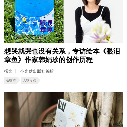
想哭就哭也没有关系，专访绘本《眼泪
章鱼》作家韩娟珍的创作历程
撰文
小光點出版社編輯
迷繪本
人物专访