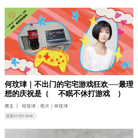
何玟珒｜不出门的宅宅游戏狂欢──最理
想的庆祝是（ 不眠不休打游戏 ）
撰文
何玟珒．照片｜何玟珒
提案on the desk