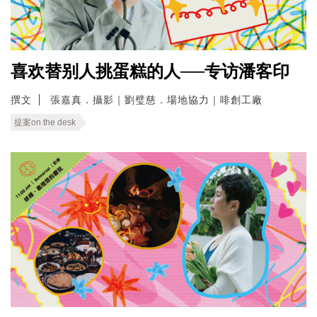
喜欢替别人挑蛋糕的人──专访潘客印
撰文
張嘉真．攝影｜劉璧慈．場地協力｜啡創工廠
提案on the desk