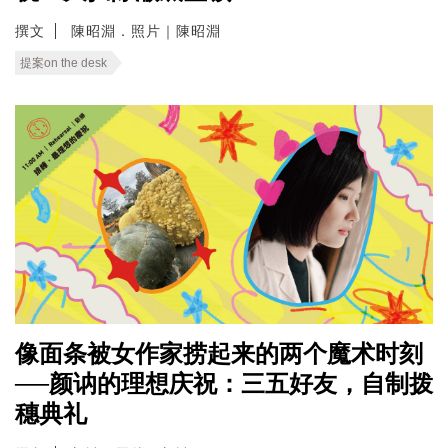
撰文
陳昭淵．照片｜陳昭淵
提案on the desk
像面条被女作家捞起来的两个魔术时刻
──颜讷的理想庆祝：三五好友，自制拨
穗典礼