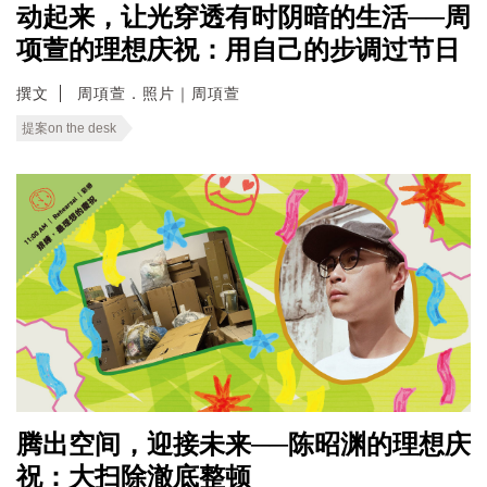
动起来，让光穿透有时阴暗的生活──周
项萱的理想庆祝：用自己的步调过节日
撰文
周項萱．照片｜周項萱
提案on the desk
腾出空间，迎接未来──陈昭渊的理想庆
祝：大扫除澈底整顿