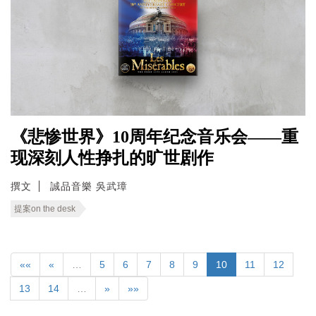
《悲惨世界》10周年纪念音乐会——重
现深刻人性挣扎的旷世剧作
撰文
誠品音樂 吳武璋
提案on the desk
««
«
…
5
6
7
8
9
10
11
12
13
14
…
»
»»