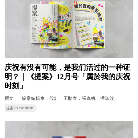
庆祝有没有可能，是我们活过的一种证
明？｜《提案》12月号「属於我的庆祝
时刻」
撰文
提案編輯室．設計｜王貽宣．張逸帆．潘珈汶
提案on the desk