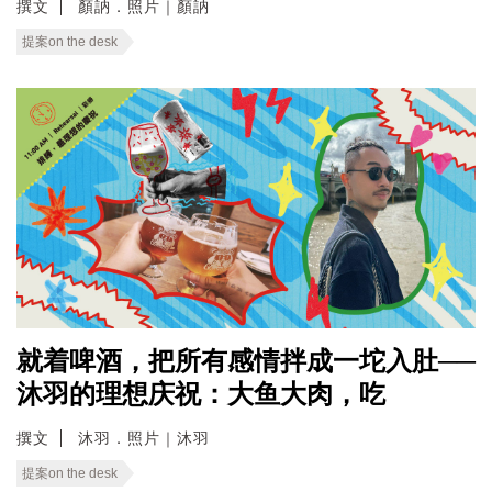
撰文
顏訥．照片｜顏訥
提案on the desk
就着啤酒，把所有感情拌成一坨入肚──
沐羽的理想庆祝：大鱼大肉，吃
撰文
沐羽．照片｜沐羽
提案on the desk