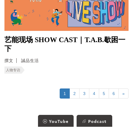
艺能现场 SHOW CAST｜T.A.B.歇困一
下
撰文
誠品生活
人物专访
1
2
3
4
5
6
»