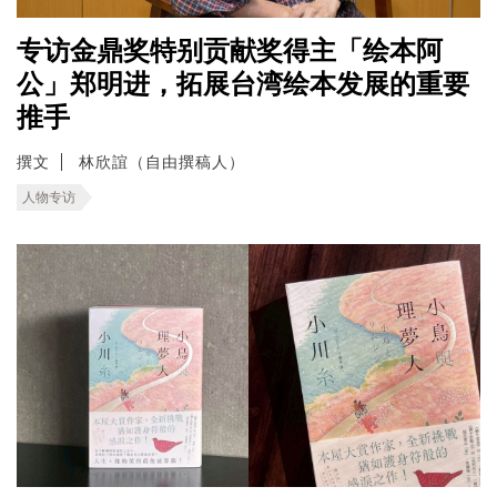
专访金鼎奖特别贡献奖得主「绘本阿
公」郑明进，拓展台湾绘本发展的重要
推手
撰文
林欣誼（自由撰稿人）
人物专访