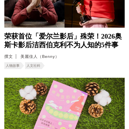
荣获首位「爱尔兰影后」殊荣！2026奥
斯卡影后洁西伯克利不为人知的5件事
撰文
美麗佳人（Benny）
人物故事
人文社科