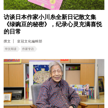
访谈日本作家小川糸全新日记散文集
《绿豌豆的秘密》，纪录心灵充满喜悦
的日常
撰文
皇冠文化編輯部
华文阅读
作家专访