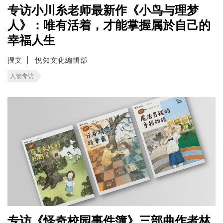
专访小川糸老师最新作《小鸟与理梦
人》：唯有活着，才能掌握属於自己的
幸福人生
撰文
悅知文化編輯部
人物专访
专访《怪奇校园事件簿》三部曲作者林