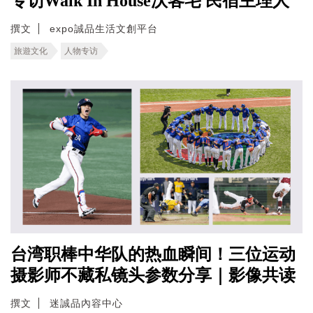
专访Walk In House沃客宅 民宿主理人
撰文
expo誠品生活文創平台
旅遊文化
人物专访
台湾职棒中华队的热血瞬间！三位运动
摄影师不藏私镜头参数分享｜影像共读
撰文
迷誠品內容中心