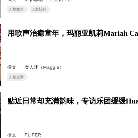
人物故事
人文社科
用歌声治癒童年，玛丽亚凯莉Mariah 
撰文
女人迷（Maggie）
人物故事
贴近日常却充满韵味，专访乐团缓缓Huan
撰文
FLiPER