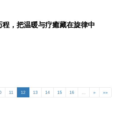
历程，把温暖与疗癒藏在旋律中
0
11
12
13
14
15
16
…
»
»»