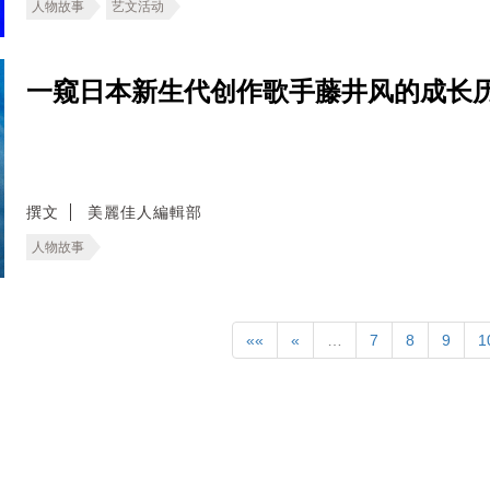
人物故事
艺文活动
一窥日本新生代创作歌手藤井风的成长
撰文
美麗佳人編輯部
人物故事
««
«
…
7
8
9
1