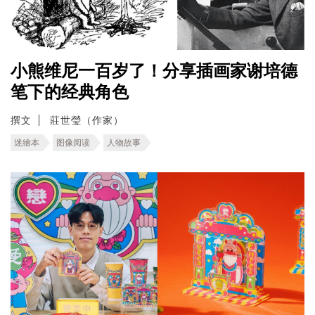
小熊维尼一百岁了！分享插画家谢培德
笔下的经典角色
撰文
莊世瑩（作家）
迷繪本
图像阅读
人物故事