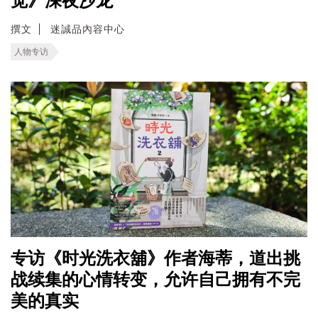
觉》深夜沙龙
撰文
迷誠品內容中心
人物专访
专访《时光洗衣舖》作者海蒂，道出挑
战续集的心情转变，允许自己拥有不完
美的真实