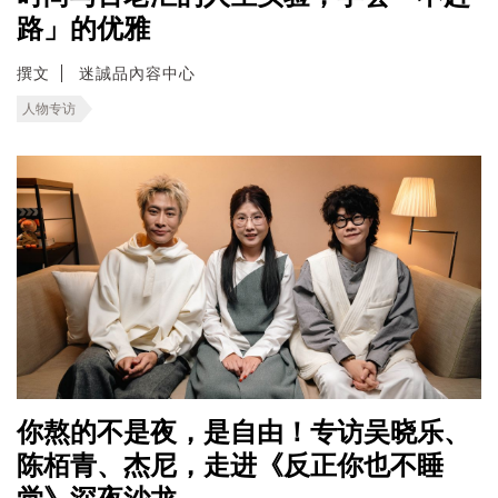
路」的优雅
撰文
迷誠品內容中心
人物专访
你熬的不是夜，是自由！专访吴晓乐、
陈栢青、杰尼，走进《反正你也不睡