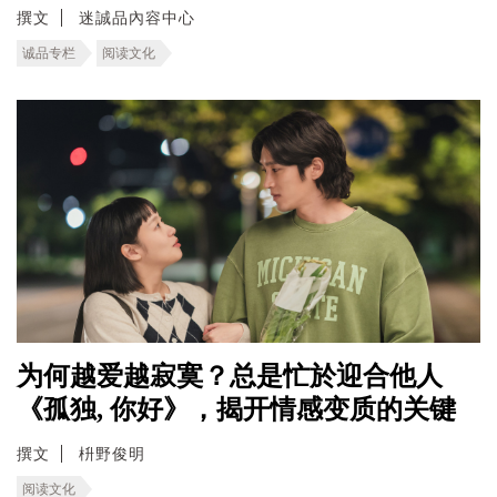
撰文
迷誠品內容中心
诚品专栏
阅读文化
为何越爱越寂寞？总是忙於迎合他人
《孤独, 你好》，揭开情感变质的关键
撰文
枡野俊明
阅读文化