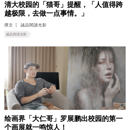
清大校园的「猫哥」提醒，「人值得跨
越极限，去做一点事情。」
撰文
誠品閱讀光影
诚品阅读光影
绘画界「大仁哥」罗展鹏出校园的第一
个画展就一鸣惊人！