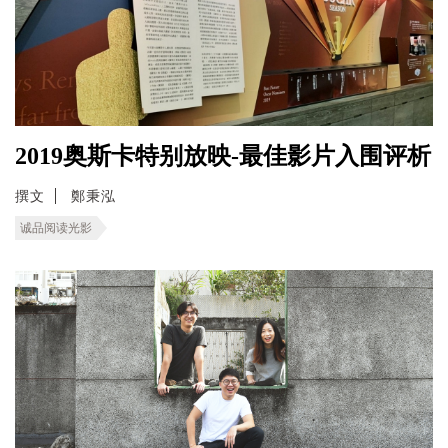
2019奥斯卡特别放映-最佳影片入围评析
撰文
鄭秉泓
诚品阅读光影