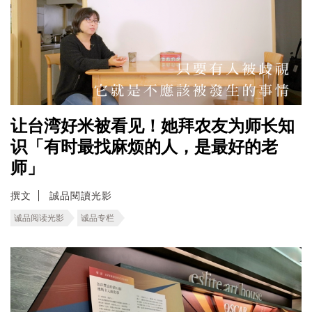
让台湾好米被看见！她拜农友为师长知
识「有时最找麻烦的人，是最好的老
师」
撰文
誠品閱讀光影
诚品阅读光影
诚品专栏