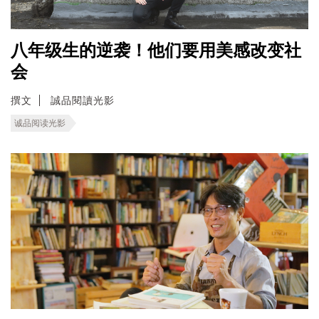
八年级生的逆袭！他们要用美感改变社
会
撰文
誠品閱讀光影
诚品阅读光影