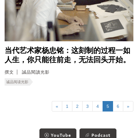
当代艺术家杨忠铭：这刻制的过程一如
人生，你只能往前走，无法回头开始。
撰文
誠品閱讀光影
诚品阅读光影
«
1
2
3
4
5
6
»