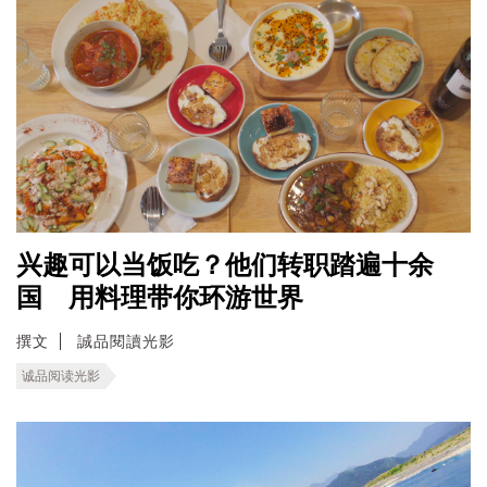
兴趣可以当饭吃？他们转职踏遍十余
国 用料理带你环游世界
撰文
誠品閱讀光影
诚品阅读光影