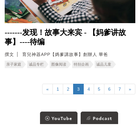
-------发现！故事大来宾 - 【妈爹讲故
事】----待编
撰文
育兒神器APP【媽爹講故事】創辦人 華爸
亲子家庭
诚品专栏
图像阅读
特别企画
诚品儿童
«
1
2
3
4
5
6
7
»