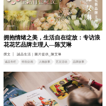
拥抱情绪之美，生活自在绽放：专访浪
花花艺品牌主理人—陈艾琳
撰文
誠品生活｜圖片提供_陳艾琳
诚品专栏
特别企画
人物故事
艺文活动
品牌故事