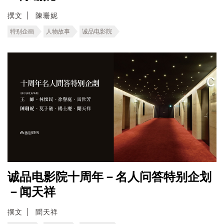
撰文
陳珊妮
特别企画
人物故事
诚品电影院
诚品电影院十周年－名人问答特别企划
－闻天祥
撰文
聞天祥