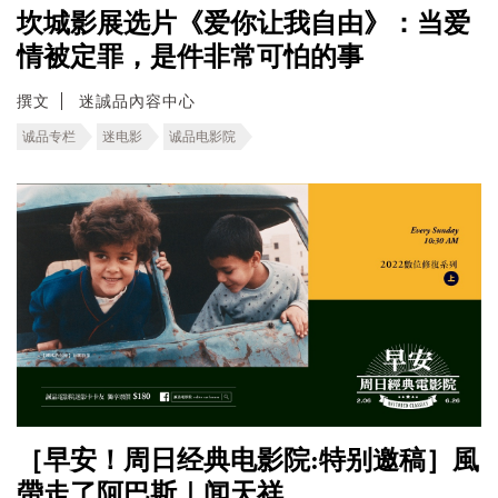
坎城影展选片《爱你让我自由》：当爱
情被定罪，是件非常可怕的事
撰文
迷誠品內容中心
诚品专栏
迷电影
诚品电影院
［早安！周日经典电影院:特别邀稿］風
帶走了阿巴斯｜闻天祥