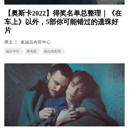
【奥斯卡2022】得奖名单总整理｜《在
车上》以外，5部你可能错过的遗珠好
片
撰文
迷誠品內容中心
诚品专栏
迷电影
诚品电影院