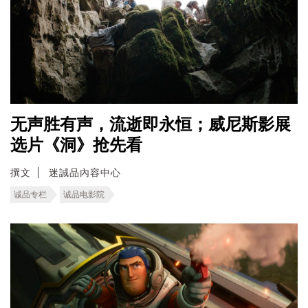
无声胜有声，流逝即永恒；威尼斯影展
选片《洞》抢先看
撰文
迷誠品內容中心
诚品专栏
诚品电影院