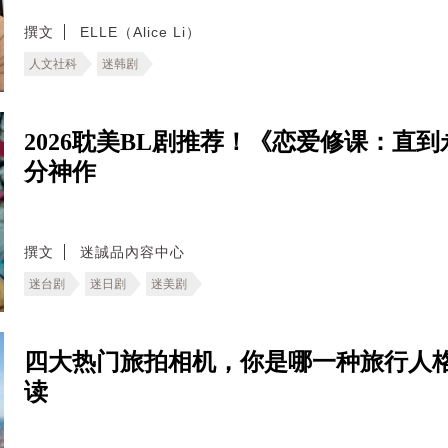
撰文
ELLE（Alice Li）
人文社科
迷韩剧
2026耽美BL剧推荐！《恋爱修课：直
分神作
撰文
迷誠品內容中心
迷台剧
迷日剧
迷美剧
四大热门旅拍相机，你是哪一种旅行人格
读