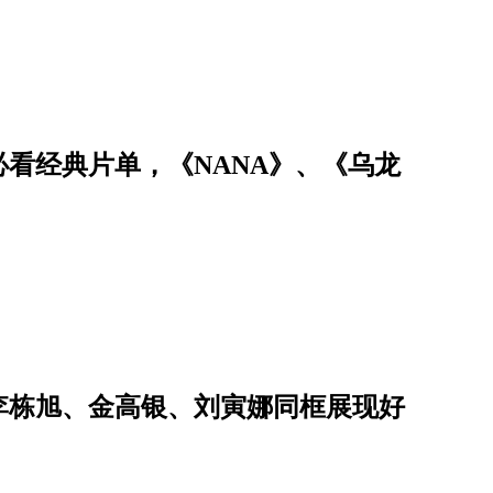
必看经典片单，《NANA》、《乌龙
李栋旭、金高银、刘寅娜同框展现好