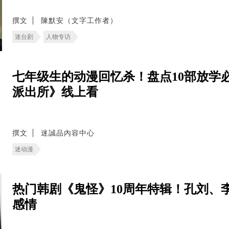
撰文
陳默安（文字工作者）
迷台剧
人物专访
七年级生的动漫回忆杀！盘点10部放学
派出所》线上看
撰文
迷誠品內容中心
迷动漫
热门韩剧《鬼怪》10周年特辑！孔刘、
感情