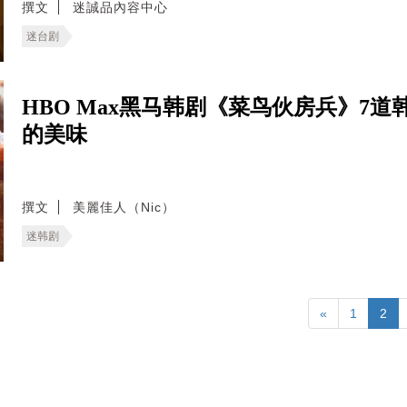
撰文
迷誠品內容中心
迷台剧
HBO Max黑马韩剧《菜鸟伙房兵》7
的美味
撰文
美麗佳人（Nic）
迷韩剧
«
1
2