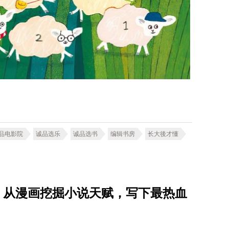
品电影院
诚品选乐
诚品选书
编辑书房
长大後才懂
星子，从漫画挖掘小说天赋，写下最热血