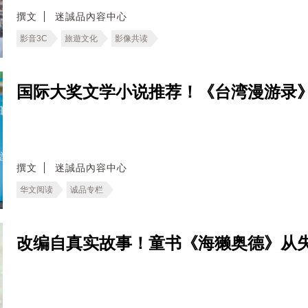
撰文
迷誠品內容中心
影音3C
旅遊文化
影像共读
国际大奖文学小说推荐！《台湾漫游录
撰文
迷誠品內容中心
华文阅读
诚品专栏
改编自真实故事！童书《海獭奥德》从