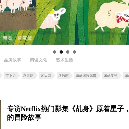
品牌故事
阅读文化
艺术生活
吉卜力
迷美剧
迷日剧
迷韩剧
诚品阅读光影
诚品专栏
诚
专访Netflix热门影集《乩身》原着
的冒险故事