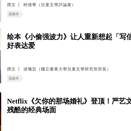
撰文
柯倩華（兒童文學評論家）
迷繪本
绘本《小偷强波力》让人重新想起「写
好表达爱
撰文
游珮芸（國立臺東大學兒童文學研究所所長）
迷繪本
Netflix《欠你的那场婚礼》登顶！严
残酷的经典场面