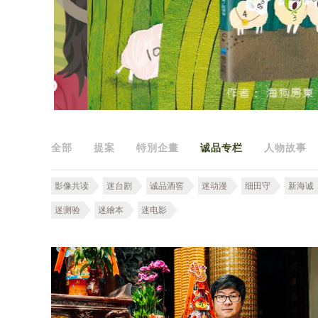
全部
提案
特別企畫
诚品专栏
人物故事
影像共读
迷台剧
诚品酒窖
迷动漫
细田守
新海诚
迷测验
迷繪本
迷电影