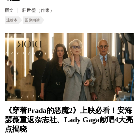
撰文
莊世瑩（作家）
迷繪本
图像阅读
《穿着Prada的恶魔2》上映必看！安海
瑟薇重返杂志社、Lady Gaga献唱4大亮
点揭晓