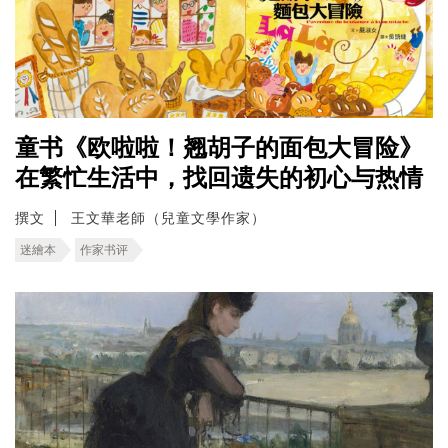
童书《欧啦啦！翘胡子的面包大冒险》
在繁忙生活中，找回遗失的初心与热情
撰文
王文華老師（兒童文學作家）
迷繪本
作家书评