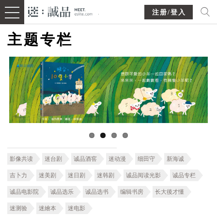
注册/登入
主题专栏
影像共读
迷台剧
诚品酒窖
迷动漫
细田守
新海诚
吉卜力
迷美剧
迷日剧
迷韩剧
诚品阅读光影
诚品专栏
诚品电影院
诚品选乐
诚品选书
编辑书房
长大後才懂
迷测验
迷繪本
迷电影