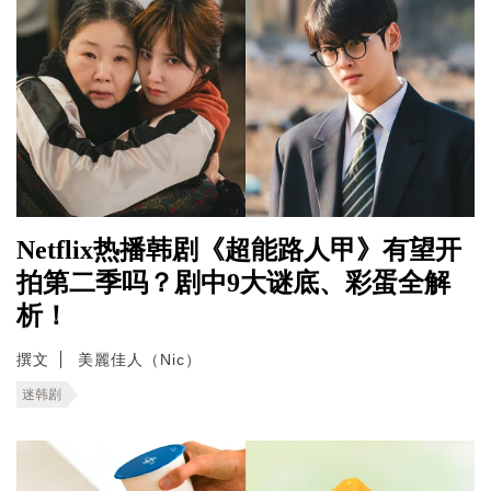
Netflix热播韩剧《超能路人甲》有望开
拍第二季吗？剧中9大谜底、彩蛋全解
析！
撰文
美麗佳人（Nic）
迷韩剧