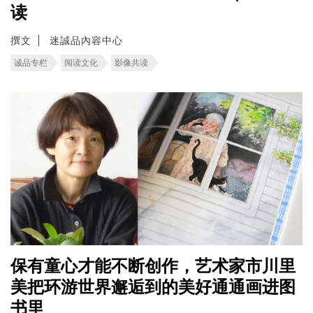
读
撰文
迷誠品內容中心
诚品专栏
阅读文化
影像共读
保有童心才能不断创作，艺术家市川里
美把环游世界邂逅到的美好通通画进图
书里