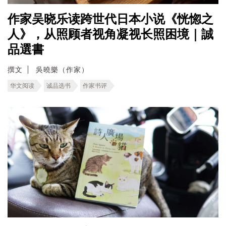
作家吴晓乐读跨世代日本小说《恍惚之
人》，从照顾者视角凝视长照困境｜誠
品選書
撰文
吳曉樂（作家）
华文阅读
诚品选书
作家书评