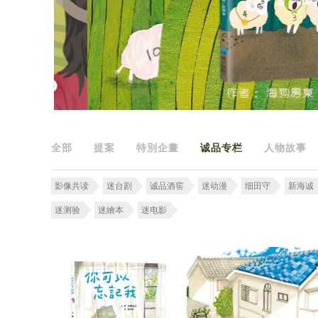
全部
提案
特別企畫
诚品专栏
人物故事
影像共读
迷台剧
诚品酒窖
迷动漫
细田守
新海诚
迷测验
迷繪本
迷电影