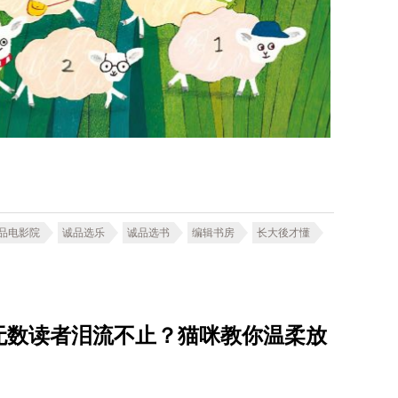
品电影院
诚品选乐
诚品选书
编辑书房
长大後才懂
无数读者泪流不止？猫咪教你温柔放