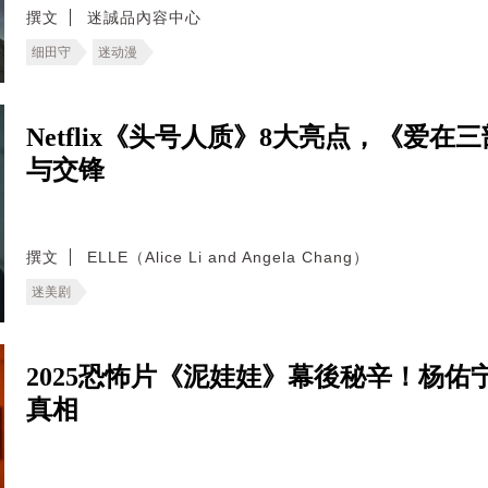
撰文
迷誠品內容中心
细田守
迷动漫
Netflix《头号人质》8大亮点，《爱
与交锋
撰文
ELLE（Alice Li and Angela Chang）
迷美剧
2025恐怖片《泥娃娃》幕後秘辛！杨
真相