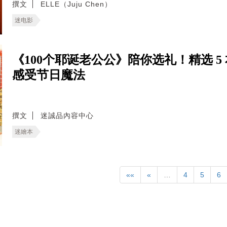
撰文
ELLE（Juju Chen）
迷电影
《100个耶诞老公公》陪你选礼！精选 
感受节日魔法
撰文
迷誠品內容中心
迷繪本
««
«
…
4
5
6