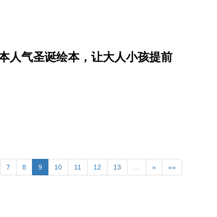
5 本人气圣诞绘本，让大人小孩提前
7
8
9
10
11
12
13
…
»
»»