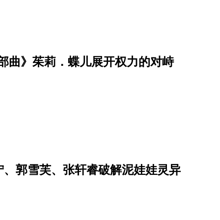
在三部曲》茱莉．蝶儿展开权力的对峙
佑宁、郭雪芙、张轩睿破解泥娃娃灵异