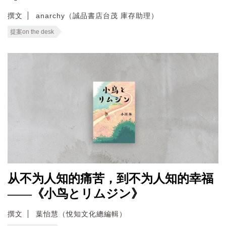
撰文
anarchy（誠品書店台茂 庫存助理）
提案on the desk
从不为人知的痛苦，到不为人知的幸福
——《小鸟とリムジン》
撰文
葉怡慧（悅知文化總編輯）