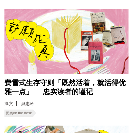
费雪式生存守则「既然活着，就活得优
雅一点」──忠实读者的谨记
撰文
游惠玲
提案on the desk