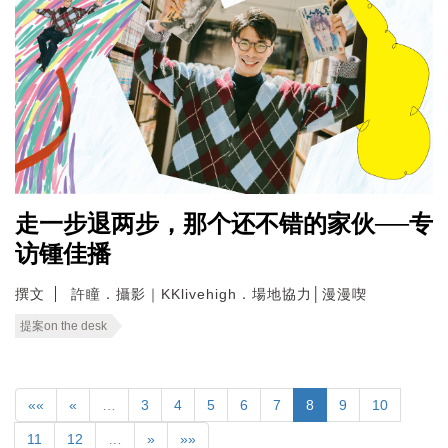
走一步退两步，那个还不错的家伙──专
访锺佳播
撰文
許瞳．攝影｜KKlivehigh．場地協力│漫漫喫
提案on the desk
««
«
…
3
4
5
6
7
8
9
10
11
12
…
»
»»