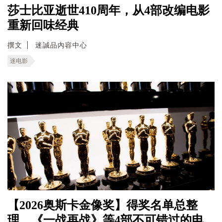
莎士比亚逝世410周年，从4部改编电影
重新回味经典
撰文
迷誠品內容中心
迷电影
【2026奥斯卡金像奖】得奖名单总整
理，《一战再战》等4部不可错过的电