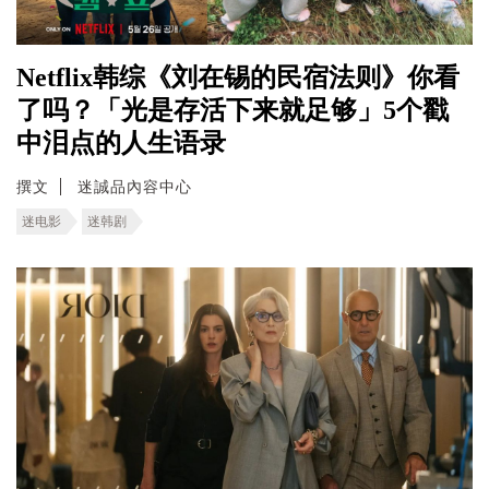
Netflix韩综《刘在锡的民宿法则》你看
了吗？「光是存活下来就足够」5个戳
中泪点的人生语录
撰文
迷誠品內容中心
迷电影
迷韩剧