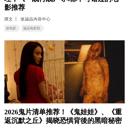
影推荐
撰文
迷誠品內容中心
迷电影
诚品电影院
2026鬼片清单推荐！《鬼娃娃》、《重
返沉默之丘》揭晓恐惧背後的黑暗秘密