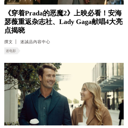
《穿着Prada的恶魔2》上映必看！安海
瑟薇重返杂志社、Lady Gaga献唱4大亮
点揭晓
撰文
迷誠品內容中心
迷电影