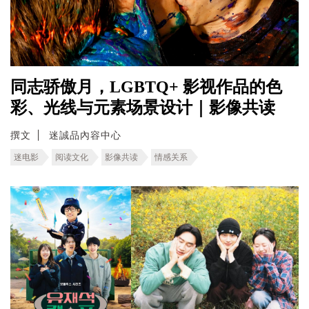
同志骄傲月，LGBTQ+ 影视作品的色
彩、光线与元素场景设计｜影像共读
撰文
迷誠品內容中心
迷电影
阅读文化
影像共读
情感关系