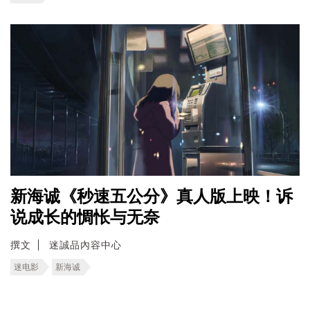
新海诚《秒速五公分》真人版上映！诉
说成长的惆怅与无奈
撰文
迷誠品內容中心
迷电影
新海诚