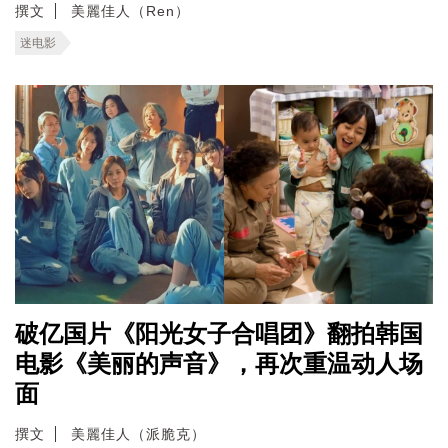
撰文
美麗佳人（Ren）
迷电影
破亿国片《阳光女子合唱团》翻拍韩国
电影《美丽的声音》，再次重温动人场
面
撰文
美麗佳人（派脆克）