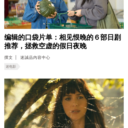
编辑的口袋片单：相见恨晚的６部日剧
推荐，拯救空虚的假日夜晚
撰文
迷誠品內容中心
迷电影