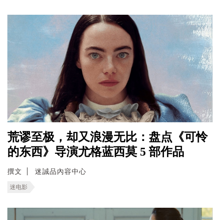
荒谬至极，却又浪漫无比：盘点《可怜
的东西》导演尤格蓝西莫 5 部作品
撰文
迷誠品內容中心
迷电影