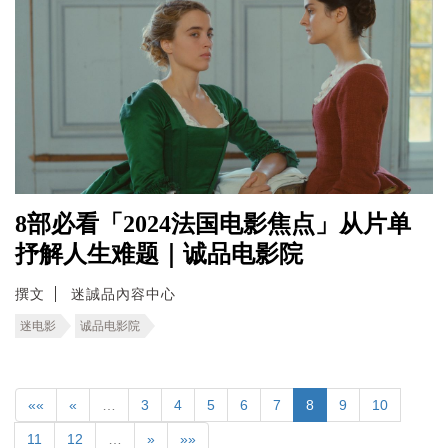
8部必看「2024法国电影焦点」从片单
抒解人生难题｜诚品电影院
撰文
迷誠品內容中心
迷电影
诚品电影院
««
«
…
3
4
5
6
7
8
9
10
11
12
…
»
»»