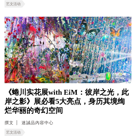
艺文活动
《蜷川实花展with EiM：彼岸之光，此
岸之影》展必看5大亮点，身历其境绚
烂华丽的奇幻空间
撰文
迷誠品內容中心
艺文活动