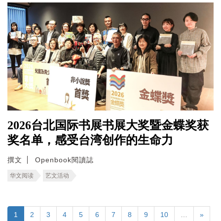
2026台北国际书展书展大奖暨金蝶奖获
奖名单，感受台湾创作的生命力
撰文
Openbook閱讀誌
华文阅读
艺文活动
1
2
3
4
5
6
7
8
9
10
…
»