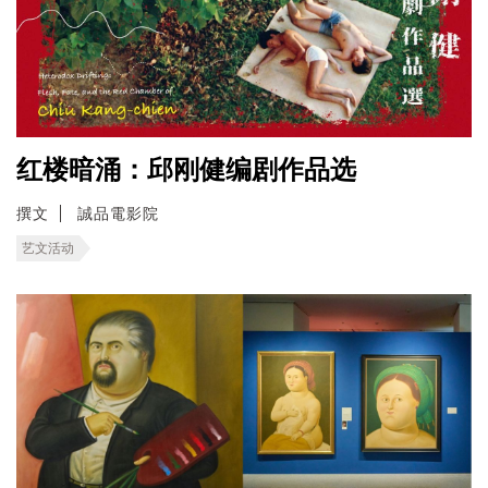
红楼暗涌：邱刚健编剧作品选
撰文
誠品電影院
艺文活动