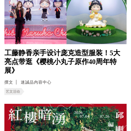
工藤静香亲手设计庞克造型服装！5大
亮点带逛《樱桃小丸子原作40周年特
展》
撰文
迷誠品內容中心
艺文活动