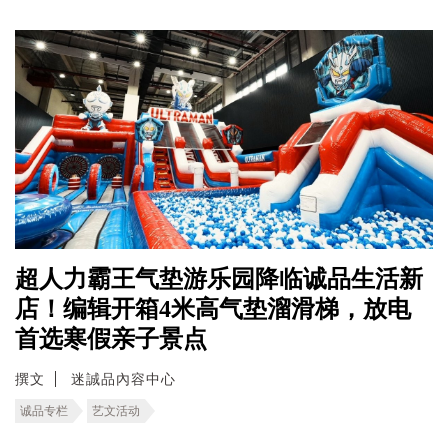
超人力霸王气垫游乐园降临诚品生活新
店！编辑开箱4米高气垫溜滑梯，放电
首选寒假亲子景点
撰文
迷誠品內容中心
诚品专栏
艺文活动