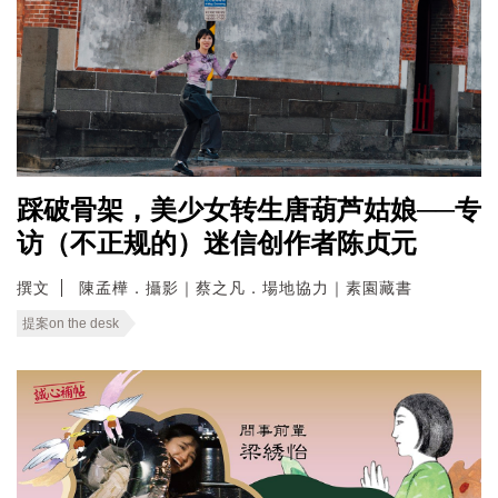
踩破骨架，美少女转生唐葫芦姑娘──专
访（不正规的）迷信创作者陈贞元
撰文
陳孟樺．攝影｜蔡之凡．場地協力｜素園藏書
提案on the desk