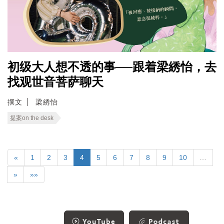
初级大人想不透的事──跟着梁綉怡，去
找观世音菩萨聊天
撰文
梁綉怡
提案on the desk
«
1
2
3
4
5
6
7
8
9
10
…
»
»»