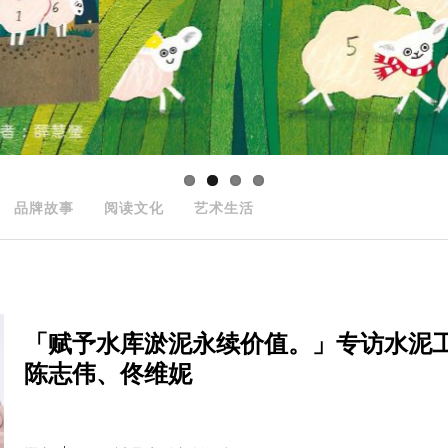
品牌故事
阅读文化
艺术生活
「赋予水库淤泥永续价值。」专访水泥工
陈志伟、佟维妮