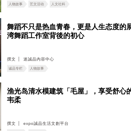
人物故事
艺文活动
人文社科
舞蹈不只是热血青春，更是人生态度的展现！深
湾舞蹈工作室背後的初心
撰文
迷誠品內容中心
诚品专栏
人物故事
渔光岛清水模建筑「毛屋」，享受舒心
韦柔
撰文
expo誠品生活文創平台