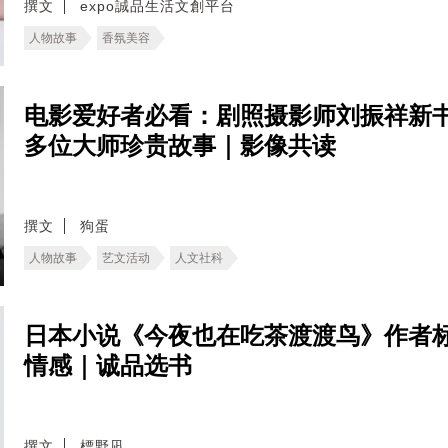
撰文
expo誠品生活文創平台
人物故事
香氛美容
电影爱好者必看：剧照摄影师刘振祥新
多位大师珍贵故事｜影像共读
撰文
狗蛋
人物故事
艺文活动
人文社科
日本小说《今夜也在吃茶渡渡鸟》作者
情感｜诚品选书
撰文
標野凪