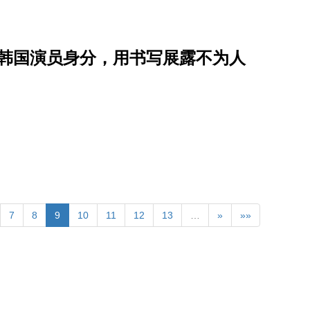
脱韩国演员身分，用书写展露不为人
7
8
9
10
11
12
13
…
»
»»