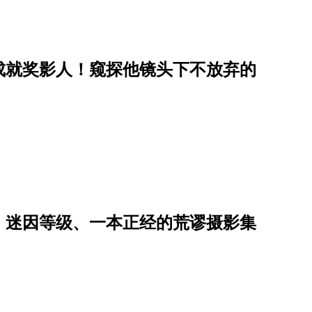
成就奖影人！窥探他镜头下不放弃的
：迷因等级、一本正经的荒谬摄影集