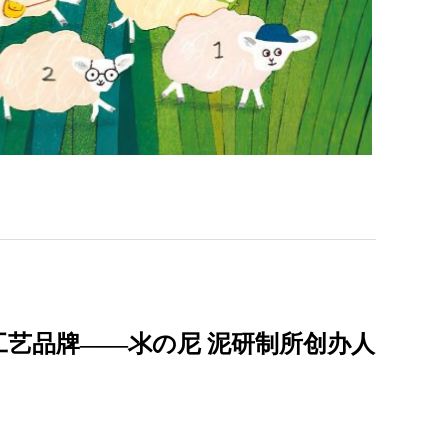
艺品牌——氺の尼 泥研制所创办人