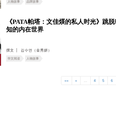
人物故事
品牌故事
《PATA帕塔：文佳煐的私人时光》跳
知的内在世界
撰文
김수연（金秀妍）
华文阅读
人物故事
««
«
…
4
5
6