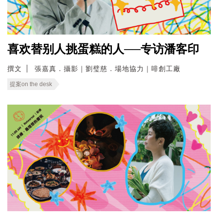
喜欢替别人挑蛋糕的人──专访潘客印
撰文
張嘉真．攝影｜劉璧慈．場地協力｜啡創工廠
提案on the desk