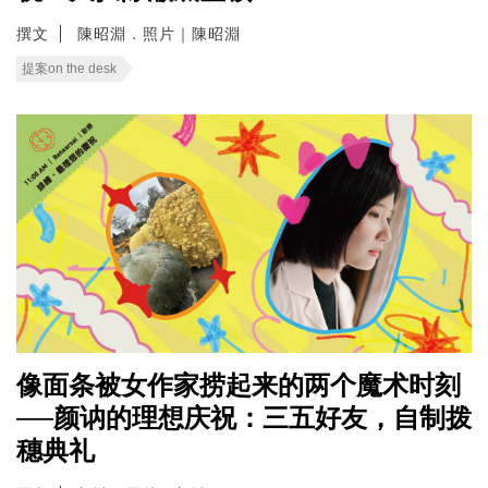
撰文
陳昭淵．照片｜陳昭淵
提案on the desk
像面条被女作家捞起来的两个魔术时刻
──颜讷的理想庆祝：三五好友，自制拨
穗典礼