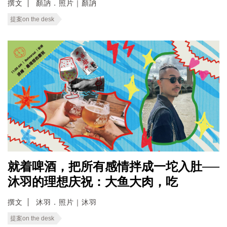
撰文
顏訥．照片｜顏訥
提案on the desk
就着啤酒，把所有感情拌成一坨入肚──
沐羽的理想庆祝：大鱼大肉，吃
撰文
沐羽．照片｜沐羽
提案on the desk