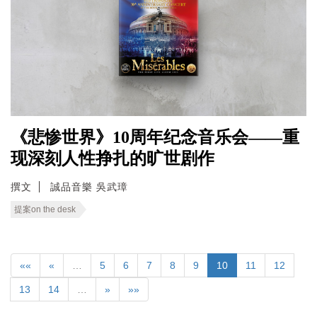
《悲惨世界》10周年纪念音乐会——重
现深刻人性挣扎的旷世剧作
撰文
誠品音樂 吳武璋
提案on the desk
««
«
…
5
6
7
8
9
10
11
12
13
14
…
»
»»