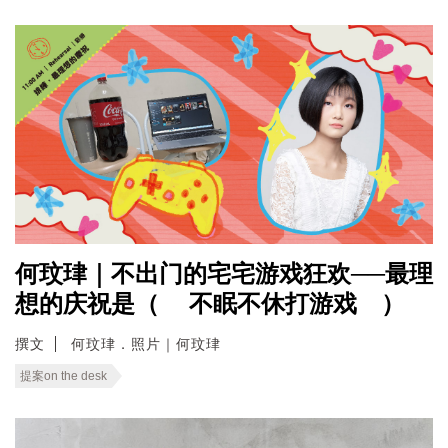
何玟珒｜不出门的宅宅游戏狂欢──最理
想的庆祝是（ 不眠不休打游戏 ）
撰文
何玟珒．照片｜何玟珒
提案on the desk