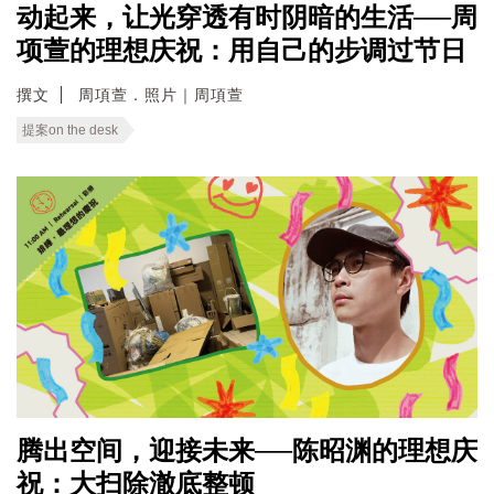
动起来，让光穿透有时阴暗的生活──周
项萱的理想庆祝：用自己的步调过节日
撰文
周項萱．照片｜周項萱
提案on the desk
腾出空间，迎接未来──陈昭渊的理想庆
祝：大扫除澈底整顿