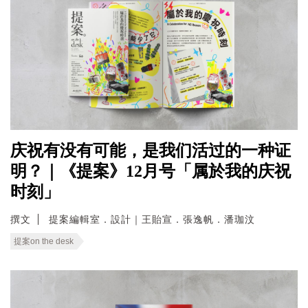
庆祝有没有可能，是我们活过的一种证
明？｜《提案》12月号「属於我的庆祝
时刻」
撰文
提案編輯室．設計｜王貽宣．張逸帆．潘珈汶
提案on the desk