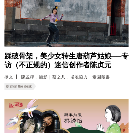
踩破骨架，美少女转生唐葫芦姑娘──专
访（不正规的）迷信创作者陈贞元
撰文
陳孟樺．攝影｜蔡之凡．場地協力｜素園藏書
提案on the desk