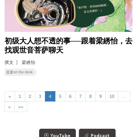
初级大人想不透的事──跟着梁綉怡，去
找观世音菩萨聊天
撰文
梁綉怡
提案on the desk
«
1
2
3
4
5
6
7
8
9
10
…
»
»»