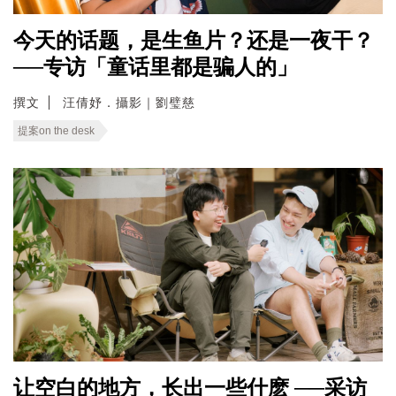
今天的话题，是生鱼片？还是一夜干？
──专访「童话里都是骗人的」
撰文
汪倩妤．攝影｜劉璧慈
提案on the desk
让空白的地方，长出一些什麽 ──采访