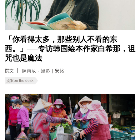
「你看得太多，那些别人不看的东
西。」──专访韩国绘本作家白希那，诅
咒也是魔法
撰文
陳雨汝．攝影｜安比
提案on the desk