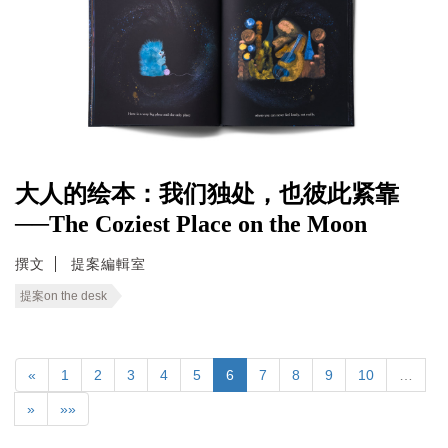
大人的绘本：我们独处，也彼此紧靠
──The Coziest Place on the Moon
撰文
提案編輯室
提案on the desk
«
1
2
3
4
5
6
7
8
9
10
…
»
»»