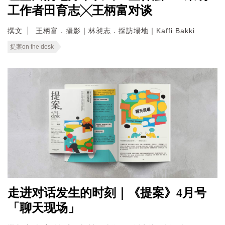
工作者田育志╳王柄富对谈
撰文
王柄富．攝影｜林昶志．採訪場地｜Kaffi Bakki
提案on the desk
走进对话发生的时刻｜《提案》4月号
「聊天现场」