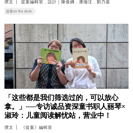
撰文
提案編輯室．設計｜陳俊綱．潘珈汶．劉乃嘉
提案on the desk
「这些都是我们筛选过的，可以放心
拿。」──专访诚品资深童书职人丽琴×
淑玲：儿童阅读解忧站，营业中！
撰文
《提案》編輯室